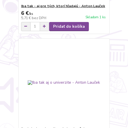
Iba tak - aj pre tých, ktorí hľadajú - Anton Lauček
6 €
/
ks
Skladom 1 ks
5,71 €
bez DPH
Pridať do košíka