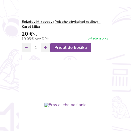
Epizódy Mikovcov (Príbehy obyčajnej rodiny) -
Karol Mika
20 €
/
ks
Skladom 5 ks
19,05 €
bez DPH
Pridať do košíka