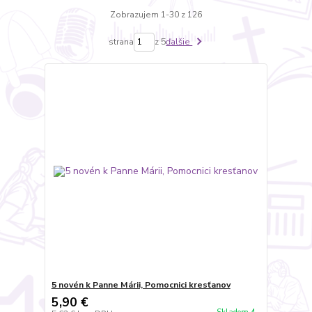
Zobrazujem 1-30 z 126
strana
z 5
ďalšie
5 novén k Panne Márii, Pomocnici kresťanov
5,90 €