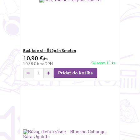
Buď, kde si - Štěpán Smolen
10,90 €
/
ks
Skladom 11 ks
10,38 €
bez DPH
Pridať do košíka