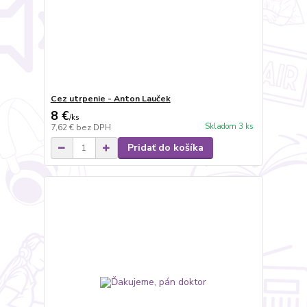
Cez utrpenie - Anton Lauček
8 €
/
ks
Skladom 3 ks
7,62 €
bez DPH
Pridať do košíka