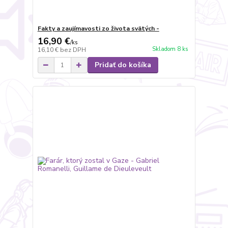
Fakty a zaujímavosti zo života svätých -
16,90 €
/
ks
Skladom 8 ks
16,10 €
bez DPH
Pridať do košíka