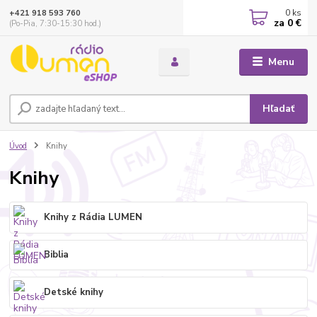
0
ks
+421 918 593 760
za
0 €
(Po-Pia, 7:30-15:30 hod.)
Menu
Hľadať
Úvod
Knihy
Knihy
Knihy z Rádia LUMEN
Biblia
Detské knihy