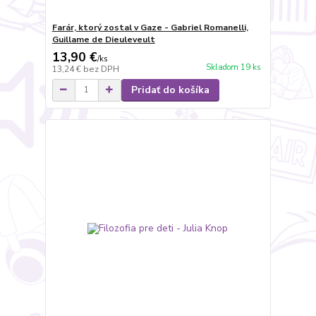
Farár, ktorý zostal v Gaze - Gabriel Romanelli,
Guillame de Dieuleveult
13,90 €
/
ks
Skladom 19 ks
13,24 €
bez DPH
Pridať do košíka