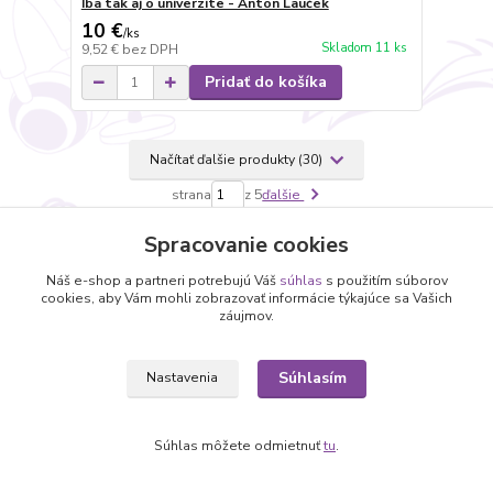
Iba tak aj o univerzite - Anton Lauček
10 €
/
ks
Skladom 11 ks
9,52 €
bez DPH
Pridať do košíka
Načítať ďalšie produkty (30)
strana
z 5
ďalšie
Spracovanie cookies
Náš e-shop a partneri potrebujú Váš
súhlas
s použitím súborov
cookies, aby Vám mohli zobrazovať informácie týkajúce sa Vašich
záujmov.
Súhlasím
Informácie pre zákazníkov
Nastavenia
O nás
Súhlas môžete odmietnuť
tu
.
Ako nakupovať
Obchodné podmienky