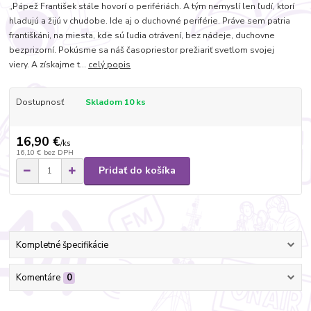
„Pápež František stále hovorí o perifériách. A tým nemyslí len ľudí, ktorí
hladujú a žijú v chudobe. Ide aj o duchovné periférie. Práve sem patria
františkáni, na miesta, kde sú ľudia otrávení, bez nádeje, duchovne
bezprizorní. Pokúsme sa náš časopriestor prežiariť svetlom svojej
viery. A získajme t...
celý popis
Dostupnosť
Skladom 10 ks
16,90 €
/
ks
16,10 €
bez DPH
Pridať do košíka
Kompletné špecifikácie
Komentáre
0