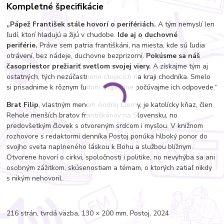
Kompletné špecifikácie
„Pápež František stále hovorí o perifériách.
A tým nemyslí len
ľudí, ktorí hladujú a žijú v chudobe.
Ide aj o duchovné
periférie.
Práve sem patria františkáni, na miesta, kde sú ľudia
otrávení, bez nádeje, duchovne bezprizorní.
Pokúsme sa náš
časopriestor prežiariť svetlom svojej viery.
A získajme tým aj
ostatných, tých nezúčastnene stojacich na kraji chodníka. Smelo
si prisadnime k rôznym ľuďom a úprimne počúvajme ich odpovede.“
Brat Filip
, vlastným menom Andrej Čierny, je katolícky kňaz, člen
Rehole menších bratov františkánov na Slovensku, no
predovšetkým človek s otvoreným srdcom i mysľou. V knižnom
rozhovore s redaktormi denníka Postoj ponúka hlboký ponor do
svojho sveta naplneného láskou k Bohu a službou blížnym.
Otvorene hovorí o cirkvi, spoločnosti i politike, no nevyhýba sa ani
osobným zážitkom, skúsenostiam a témam, o ktorých zatiaľ nikdy
s nikým nehovoril.
216 strán, tvrdá väzba, 130 × 200 mm, Postoj, 2024