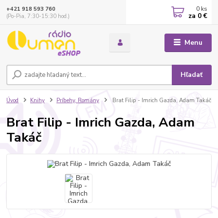
0
ks
+421 918 593 760
za
0 €
(Po-Pia, 7:30-15:30 hod.)
Menu
Hľadať
Úvod
Knihy
Príbehy, Romány
Brat Filip - Imrich Gazda, Adam Takáč
Brat Filip - Imrich Gazda, Adam
Takáč