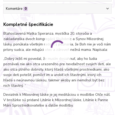
Komentáre
0
Kompletné špecifikácie
Blahoslavená Matka Speranza, mystička 20. storočia a
zakladatelka dvoch kongregácií Služobníc a Synov Milosrdnej
lásky, ponúkala všetkým radosť z poznania, že Boh nie je voči nám
prísny sudca, ale milujúci otec a zároveň nežná mama. Napísala:
„Dobrý Ježiš mi povedal, že musím dosiahnuť, aby ho ľudia
poznávali nie ako otca urazeného pre nevďačnosť svojich detí, ale
ako otca plného dobroty, ktorý hľadá všetkými prostriedkami, ako
svoje deti potešiť, pomôcť im a urobiť ich šťastnými, ktorý ich
hľadá s neúnavnou láskou, takmer akoby ani nemohol byť bez
nich šťastný. “
Deviatnik k Milosrdnej láske je jej meditáciou o modlitbe Otče náš.
V brožúrke sú pridané Litánie k Milosrdnej láske, Litánie k Panne
Márii Sprostredkovatelke a ďalšie modlitby.