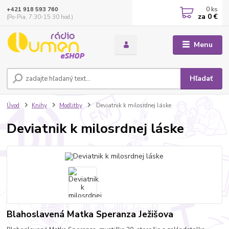
0
ks
+421 918 593 760
za
0 €
(Po-Pia, 7:30-15:30 hod.)
Menu
Hľadať
Úvod
Knihy
Modlitby
Deviatnik k milosrdnej láske
Deviatnik k milosrdnej láske
Blahoslavená Matka Speranza Ježišova