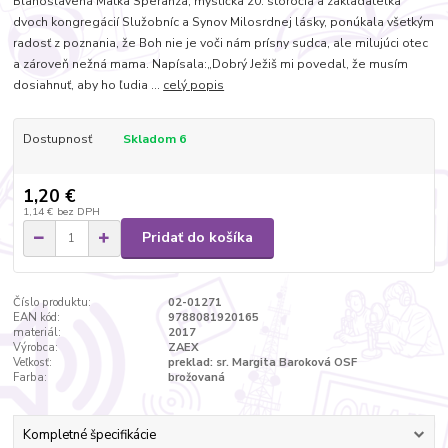
Blahoslavená Matka Speranza, mystička 20. storočia a zakladatelka
dvoch kongregácií Služobníc a Synov Milosrdnej lásky, ponúkala všetkým
radosť z poznania, že Boh nie je voči nám prísny sudca, ale milujúci otec
a zároveň nežná mama. Napísala:„Dobrý Ježiš mi povedal, že musím
dosiahnuť, aby ho ľudia ...
celý popis
Dostupnosť
Skladom 6
1,20 €
1,14 €
bez DPH
Pridať do košíka
Číslo produktu:
02-01271
EAN kód:
9788081920165
materiál:
2017
Výrobca:
ZAEX
Veľkosť:
preklad: sr. Margita Baroková OSF
Farba:
brožovaná
Kompletné špecifikácie