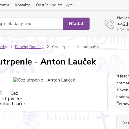
romia
Kontakty
Odstúpiť od zmluvy tu
Neviet
Hľadať
+421
(Po-Pi
nihy
Príbehy, Romány
Cez utrpenie - Anton Lauček
utrpenie - Anton Lauček
"Histo
dramati
sloven
hodnov
Černove
Dos