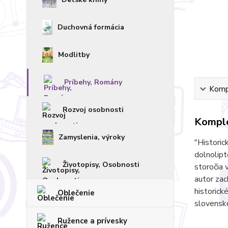
Duchovná formácia
Modlitby
Príbehy, Romány
Kompl
Rozvoj osobnosti
Komple
Zamyslenia, výroky
"Historic
dolnolipt
Životopisy, Osobnosti
storočia 
autor zac
historick
Oblečenie
slovenské
Ružence a prívesky