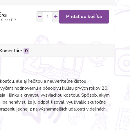
€
/
ks
Pridať do košíka
 €
bez DPH
Komentáre
0
sťou, ale aj írečitou a neuveriteľne čistou
vyčariť hodnovernú a pôsobivú kulisu prvých rokov 20.
eja Hlinku a krvavou vysviackou kostola. Spôsob, akým
 iba nenávisť, že ju odpolitizoval, využívajúc skutočné
azeniu jednej z najvýznamnejších udalostí v dejinách