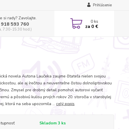
Prihlásenie
e si rady? Zavolajte.
0
ks
 918 593 760
za
0 €
a, 7:30-15:30 hod.)
rická novela Autona Laučeka zaujme čitateľa nielen svojou
ckosťou, ale aj írečitou a neuveriteľne čistou dolnoliptovskou
činou. Zmysel pre drobný detail pomohol autorovi vyčariť
ernú a pôsobivú kulisu prvých rokov 20. storočia v starobylej
j, ktorá na seba upozornila ...
celý popis
tupnosť
Skladom 3 ks