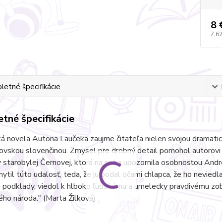
8 
7,62
etné špecifikácie
tné špecifikácie
ká novela Autona Laučeka zaujme čitateľa nielen svojou dramaticko
ovskou slovenčinou. Zmysel pre drobný detail pomohol autorovi 
v starobylej Černovej, ktorá na seba upozornila osobnosťou Andr
hytil túto udalosť, teda, že ju podal očami chlapca, že ho neviedla
é podklady, viedol k hlboko ľudskému a umelecky pravdivému zobr
ho národa." (Marta Žilková)