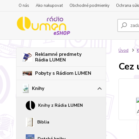
O nás
Ako nakupovať
Obchodné podmienky
Ochrana súk
Úvod
K
Reklamné predmety
Rádia LUMEN
Cez 
Pobyty s Rádiom LUMEN
Knihy
Knihy z Rádia LUMEN
Biblia
Detské knihy