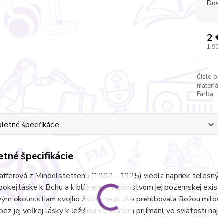
Dos
2 
1,90
Číslo p
materiá
Farba:
etné špecifikácie
tné špecifikácie
äfferová z Mindelstettenu (1882 - 1925) viedla napriek telesn
lbokej láske k Bohu a k blížnemu. Tajomstvom jej pozemskej exis
vým okolnostiam svojho života neustále prehlbovala Božou milo
ez jej veľkej lásky k Ježišovi vo svätom prijímaní, vo sviatosti naj