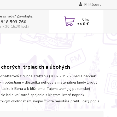
Prihlásenie
e si rady? Zavolajte.
0
ks
 918 593 760
za
0 €
a, 7:30-15:30 hod.)
 chorých, trpiacich a úbohých
chäfferová z Mindelstettenu (1882 - 1925) viedla napriek
ým bolestiam v dôsledku nehody a materiálnej biedy život v
j láske k Bohu a k blížnemu. Tajomstvom jej pozemskej
ncie bolo vnútorné spojenie s Kristom, ktoré napriek
znivým okolnostiam svojho života neustále prehl...
celý popis