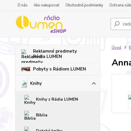
O nás
Ako nakupovať
Obchodné podmienky
Ochrana súk
Úvod
K
Reklamné predmety
Rádia LUMEN
Anna
Pobyty s Rádiom LUMEN
Knihy
Knihy z Rádia LUMEN
Biblia
Detské knihy