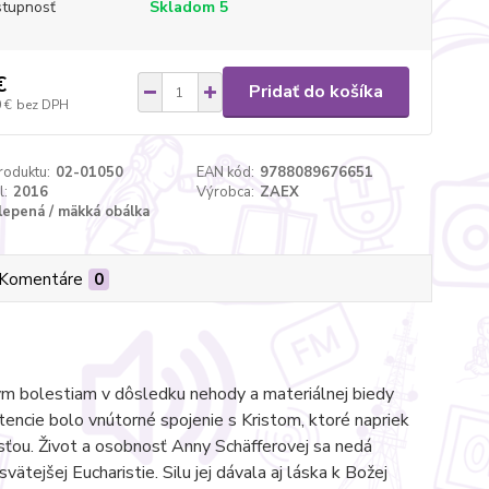
tupnosť
Skladom 5
€
Pridať do košíka
 €
bez DPH
roduktu:
02-01050
EAN kód:
9788089676651
l:
2016
Výrobca:
ZAEX
lepená / mäkká obálka
Komentáre
0
ým bolestiam v dôsledku nehody a materiálnej biedy
tencie bolo vnútorné spojenie s Kristom, ktoré napriek
sťou. Život a osobnosť Anny Schäfferovej sa nedá
svätejšej Eucharistie. Silu jej dávala aj láska k Božej