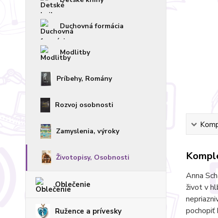
Duchovná formácia
Modlitby
Príbehy, Romány
Rozvoj osobnosti
Kompl
Zamyslenia, výroky
Komple
Životopisy, Osobnosti
Anna Sch
Oblečenie
život v h
nepriazni
pochopiť b
Ružence a prívesky