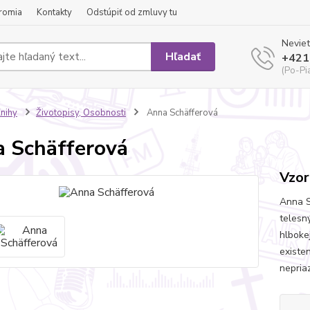
romia
Kontakty
Odstúpiť od zmluvy tu
Neviet
Hľadať
+421
(Po-Pi
nihy
Životopisy, Osobnosti
Anna Schäfferová
 Schäfferová
Vzor
Anna S
telesn
hlboke
existe
nepria