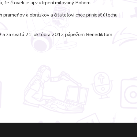
a, že človek je aj v utrpení milovaný Bohom.
ch prameňov a obrázkov a čitateľovi chce priniesť útechu
99 a za svätú 21. októbra 2012 pápežom Benediktom