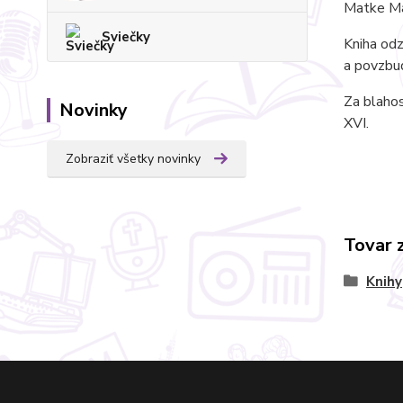
Matke Már
Sviečky
Kniha odz
a povzbu
Za blaho
Novinky
XVI.
Zobraziť všetky novinky
Tovar 
Knihy