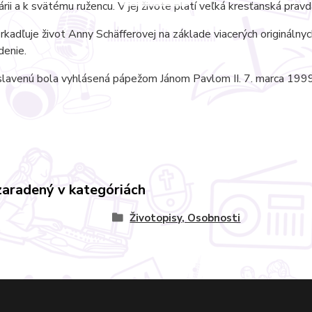
ii a k svätému ružencu. V jej živote platí veľká kresťanská pravd
rkadľuje život Anny Schäfferovej na základe viacerých originálny
denie.
slavenú bola vyhlásená pápežom Jánom Pavlom II. 7. marca 19
zaradený v kategóriách
Životopisy, Osobnosti