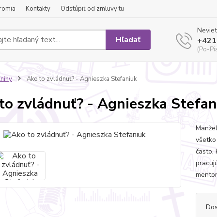
romia
Kontakty
Odstúpiť od zmluvy tu
Neviet
Hľadať
+421
(Po-Pi
nihy
Ako to zvládnuť? - Agnieszka Stefaniuk
to zvládnuť? - Agnieszka Stefan
Manžel
všetko
často, 
pracuj
mentor
Dos