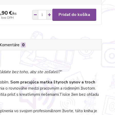
,90 €
/
ks
Pridať do košíka
€
bez DPH
Komentáre
0
ládate bez toho, aby ste zošaleli?“
robím.
Som pracujúca matka štyroch synov a troch
ia o rovnováhe medzi pracovným a rodinným životom.
ila prísť s kreatívnymi riešeniami.Tisíce žien bez ohľadu
naplnenia vo svojom profesionálnom živote, táto kniha je