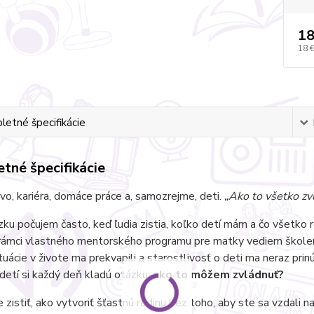
18
18 
etné špecifikácie
tné špecifikácie
o, kariéra, domáce práce a, samozrejme, deti.
„Ako to všetko zv
ku počujem často, keď ľudia zistia, koľko detí mám a čo všetko 
rámci vlastného mentorského programu pre matky vediem školen
uácie v živote ma prekvapili a starostlivosť o deti ma neraz prinút
detí si každý deň kladú otázku:
ako to môžem zvládnuť?
 zistiť, ako vytvoriť šťastnú rodinu bez toho, aby ste sa vzdali 