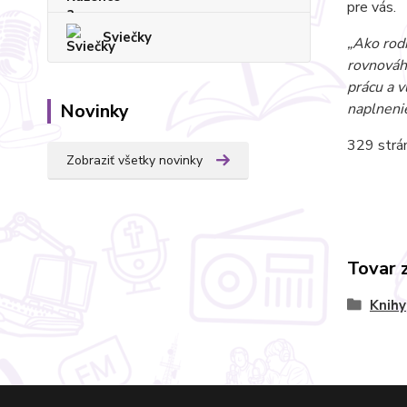
pre vás.
Sviečky
„Ako rodi
rovnováhu
prácu a v
Novinky
naplnenie
329 strán
Zobraziť všetky novinky
Tovar 
Knihy