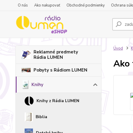
O nás
Ako nakupovať
Obchodné podmienky
Ochrana súk
Úvod
K
Reklamné predmety
Rádia LUMEN
Ako 
Pobyty s Rádiom LUMEN
Knihy
Knihy z Rádia LUMEN
Biblia
Detské knihy