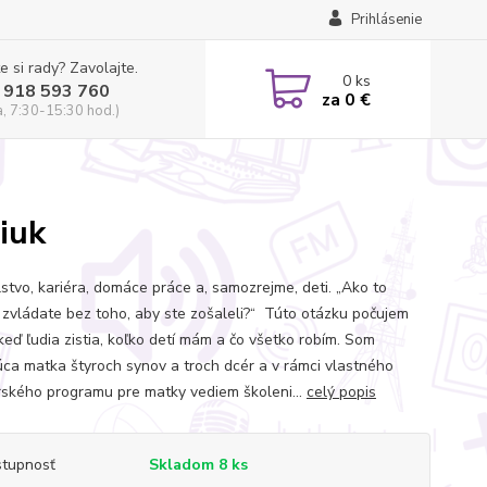
Prihlásenie
e si rady? Zavolajte.
0
ks
 918 593 760
za
0 €
a, 7:30-15:30 hod.)
iuk
stvo, kariéra, domáce práce a, samozrejme, deti. „Ako to
 zvládate bez toho, aby ste zošaleli?“ Túto otázku počujem
keď ľudia zistia, koľko detí mám a čo všetko robím. Som
úca matka štyroch synov a troch dcér a v rámci vlastného
ského programu pre matky vediem školeni...
celý popis
tupnosť
Skladom 8 ks