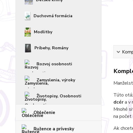
Duchovná formácia
Modlitby
Príbehy, Romány
Kompl
Rozvoj osobnosti
Komple
Zamyslenia, výroky
Manželstv
Túto otáz
Životopisy, Osobnosti
dcér
a v 
Mnohé sit
Oblečenie
na počet 
Ak chcete
Ružence a prívesky