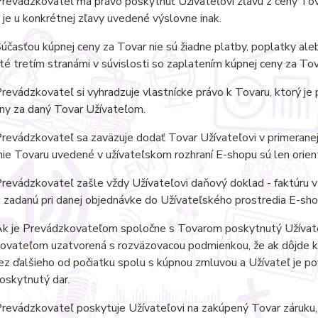
revádzkovateľ má právo poskytnúť Užívateľovi zľavu z ceny Tov
e je u konkrétnej zľavy uvedené výslovne inak.
časťou kúpnej ceny za Tovar nie sú žiadne platby, poplatky aleb
é tretím stranámi v súvislosti so zaplatením kúpnej ceny za Tov
evádzkovateľ si vyhradzuje vlastnícke právo k Tovaru, ktorý j
ny za daný Tovar Užívateľom.
evádzkovateľ sa zaväzuje dodať Tovar Užívateľovi v primeranej
ie Tovaru uvedené v užívateľskom rozhraní E-shopu sú len orien
evádzkovateľ zašle vždy Užívateľovi daňový doklad - faktúru v 
 zadanú pri danej objednávke do Užívateľského prostredia E-sho
k je Prevádzkovateľom spoločne s Tovarom poskytnutý Užívateľ
vateľom uzatvorená s rozväzovacou podmienkou, že ak dôjde k o
ez ďalšieho od počiatku spolu s kúpnou zmluvou a Užívateľ je 
poskytnutý dar.
revádzkovateľ poskytuje Užívateľovi na zakúpený Tovar záruku,