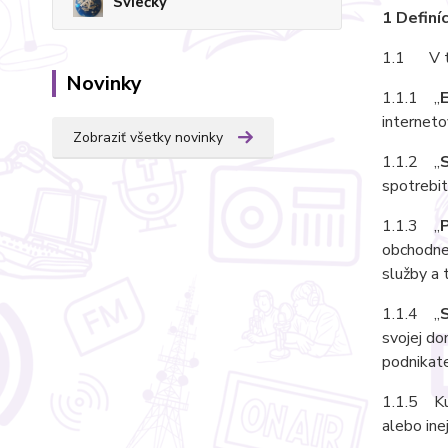
Sviečky
1 Definíc
1.1 V tý
Novinky
1.1.1 „
interneto
Zobraziť všetky novinky
1.1.2 „
spotrebit
1.1.3 „
P
obchodnej
služby a 
1.1.4 „
svojej do
podnikate
1.1.5 Kup
alebo ine