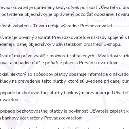
evádzkovateľ je oprávnený kedykoľvek požiadať Užívateľa o dod
 potvrdenie objednávky, je oprávnený pozdržať odoslanie Tovaru
ôsob zabalenia Tovaru určuje výhradne Prevádzkovateľ.
vateľ je povinný zaplatiť Prevádzkovateľovi náklady spojené s 
denej u danej objednávky v užívateľskom prostredí E-shopu.
vateľ má právo zvoliť z možností zobrazených Užívateľovi v už
ovar a prípadne ďalšie peňažné plnenia Prevádzkovateľovi.
iaľ niektorý zo spôsobov platby obsahuje informácie o nákladoc
klady na prevedenie tejto platby, ktoré sú uvedené pri danej pl
prípade bezhotovostnej platby bankovým prevodom je Užívateľ p
ovateľom.
rípade bezhotovostnej platby je povinnosť Užívateľa zaplatiť 
na bankový účet určený Prevádzkovateľom.