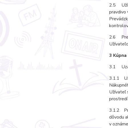
2.5 Užíva
pravdivo 
Prevádzko
kontrolov
2.6 Prev
Užívateľo
3 Kúpna
3.1 Uzat
3.1.1 Uží
Nákupného
Užívateľ 
prostredí
3.1.2 Pr
dôvodu a
v oznámen