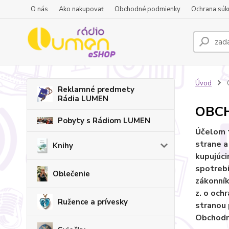
O nás
Ako nakupovať
Obchodné podmienky
Ochrana súk
Úvod
Reklamné predmety
Rádia LUMEN
OBC
Pobyty s Rádiom LUMEN
Účelom t
strane a
Knihy
kupujúci
spotrebi
Oblečenie
zákonník
z. o och
Ružence a prívesky
stranou 
Obchodný