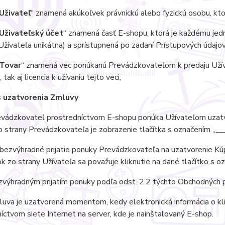
Uživateľ
“ znamená akúkoľvek právnickú alebo fyzickú osobu, kto
Uživateľský účet
“ znamená časť E-shopu, ktorá je každému jedné
žívateľa unikátna) a sprístupnená po zadaní Prístupových údajov
Tovar
“ znamená vec ponúkanú Prevádzkovateľom k predaju Užív
tak aj licencia k užívaniu tejto veci;
 uzatvorenia Zmluvy
ádzkovateľ prostredníctvom E-shopu ponúka Užívateľom uzatvo
 strany Prevádzkovateľa je zobrazenie tlačítka s označením „__
ezvýhradné prijatie ponuky Prevádzkovateľa na uzatvorenie Kú
 zo strany Užívateľa sa považuje kliknutie na dané tlačítko s o
ýhradným prijatím ponuky podľa odst. 2.2 týchto Obchodných 
a je uzatvorená momentom, kedy elektronická informácia o klik
íctvom siete Internet na server, kde je nainštalovaný E-shop.