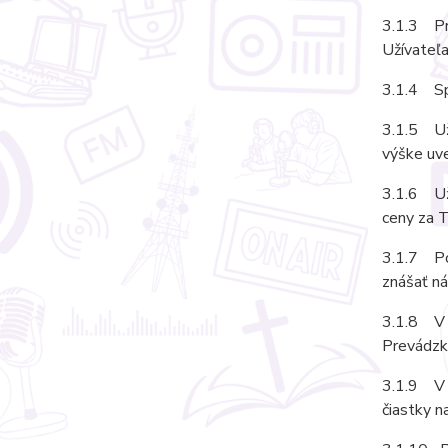
3.1.3 Pr
Užívateľa
3.1.4 Sp
3.1.5 Uží
výške uve
3.1.6 Uží
ceny za T
3.1.7 Pok
znášať ná
3.1.8 V 
Prevádzk
3.1.9 V p
čiastky 