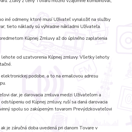
aru. Zľavy z ceny Tovaru možno vzájomne kombinovať,
o iné odmeny, ktoré musí Užívateľ vynaložiť na služby
ar; tieto náklady sú výhradne nákladmi Užívateľa.
e predmetom Kúpnej Zmluvy až do úplného zaplatenia
 lehote od uzatvorenia Kúpnej zmluvy. Všetky lehoty
tačné.
elektronickej podobe, a to na emailovou adresu
pu.
ovi dar, je darovacia zmluva medzi Užívateľom a
dstúpeniu od Kúpnej zmluvy, ruší sa daná darovacia
povinný spolu so zakúpeným tovarom Prevýdzkovateľovi
 ak je záručná doba uvedená pri danom Tovare v