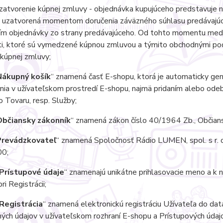
atvorenie kúpnej zmluvy - objednávka kupujúceho predstavuje n
e uzatvorená momentom doručenia záväzného súhlasu predávajúce
ím objednávky zo strany predávajúceho. Od tohto momentu medzi
ti, ktoré sú vymedzené kúpnou zmluvou a týmito obchodnými p
kúpnej zmluvy;
Nákupný košík
“ znamená časť E-shopu, ktorá je automaticky gene
nia v užívateľskom prostredí E-shopu, najmä pridaním alebo od
 Tovaru, resp. Služby;
Občiansky zákonník
“ znamená zákon číslo 40/1964 Zb., Občians
Prevádzkovateľ
“ znamená Spoločnosť Rádio LUMEN, spol. s r. o
0;
Prístupové údaje
“ znamenajú unikátne prihlasovacie meno a k
ri Registrácii;
Registrácia
“ znamená elektronickú registráciu Užívateľa do da
ných údajov v užívateľskom rozhraní E-shopu a Prístupových úda