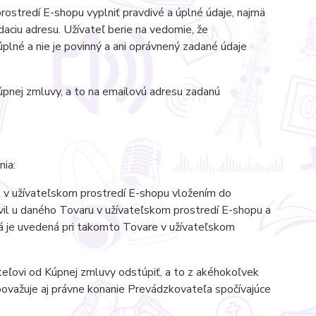
ostredí E-shopu vyplniť pravdivé a úplné údaje, najmä
daciu adresu. Užívateľ berie na vedomie, že
lné a nie je povinný a ani oprávnený zadané údaje
pnej zmluvy, a to na emailovú adresu zadanú
ia:
l v užívateľskom prostredí E-shopu vložením do
avil u daného Tovaru v užívateľskom prostredí E-shopu a
rá je uvedená pri takomto Tovare v užívateľskom
ľovi od Kúpnej zmluvy odstúpiť, a to z akéhokoľvek
ovažuje aj právne konanie Prevádzkovateľa spočívajúce