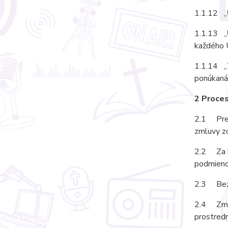
1.1.12 „
1.1.13 „
každého U
1.1.14 „
ponúkaná, 
2 Proces
2.1 Prev
zmluvy zo
2.2 Za b
podmienok
2.3 Bezv
2.4 Zmluv
prostredn