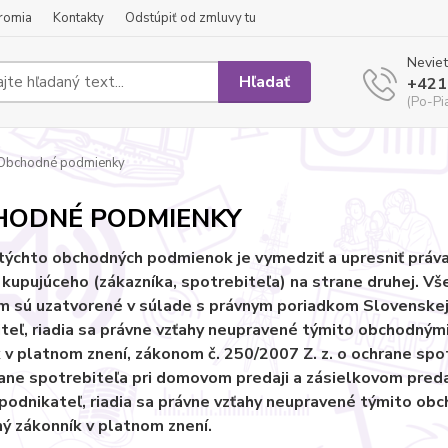
romia
Kontakty
Odstúpiť od zmluvy tu
Neviet
Hľadať
+421
(Po-Pi
Obchodné podmienky
HODNÉ PODMIENKY
ýchto obchodných podmienok je vymedziť a upresniť práva 
 kupujúceho (zákazníka, spotrebiteľa) na strane druhej. V
m sú uzatvorené v súlade s právnym poriadkom Slovenskej 
teľ, riadia sa právne vzťahy neupravené týmito obchodný
 v platnom znení, zákonom č. 250/2007 Z. z. o ochrane spo
rane spotrebiteľa pri domovom predaji a zásielkovom predaj
podnikateľ, riadia sa právne vzťahy neupravené týmito o
 zákonník v platnom znení.