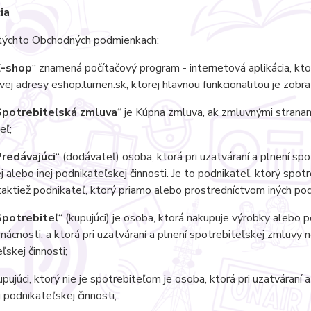
ia
chto Obchodných podmienkach:
E-shop
“ znamená počítačový program - internetová aplikácia, kto
vej adresy eshop.lumen.sk, ktorej hlavnou funkcionalitou je zobr
Spotrebiteľská zmluva
“ je Kúpna zmluva, ak zmluvnými stranam
eľ;
redávajúci
“ (dodávateľ) osoba, ktorá pri uzatváraní a plnení s
 alebo inej podnikateľskej činnosti. Je to podnikateľ, ktorý spo
taktiež podnikateľ, ktorý priamo alebo prostredníctvom iných p
Spotrebiteľ
“ (kupujúci) je osoba, ktorá nakupuje výrobky alebo 
mácnosti, a ktorá pri uzatváraní a plnení spotrebiteľskej zmluvy
ľskej činnosti;
ujúci, ktorý nie je spotrebiteľom je osoba, ktorá pri uzatváraní 
j podnikateľskej činnosti;