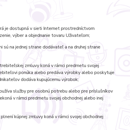
rá je dostupná v sieti Internet prostredníctvom
azenie, výber a objednanie tovaru Uživateľom;
i sú na jednej strane dodávateľ a na druhej strane
potrebiteľskej zmluvy koná v rámci predmetu svojej
trebiteľovi ponúka alebo predáva výrobky alebo poskytuje
odnikateľov dodáva kupujúcemu výrobok;
používa služby pre osobnú potrebu alebo pre príslušníkov
 nekoná v rámci predmetu svojej obchodnej alebo inej
a plnení kúpnej zmluvy koná v rámci svojej obchodnej