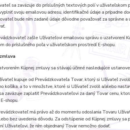
teľ sa zaväzuje do príslušných textových polí v užívateľskom pr
vyplniť svoju emailovou adresu, identifikačné údaje a prípadne do
vateľ bude ním zadané údaje dôvodne považovať za správne a úp
ať.
ádzkovateľ zašle Užívateľovi emailovou správu o uzatvorení Kú
m do príslušného poľa v užívateľskom prostredí E-shopu.
 zmluva
vorením Kúpnej zmluvy sa stávajú účinné nasledujúce ustanoven
vateľ kupuje od Prevádzkovateľa Tovar, ktorý si Užívateľ zvoli
 košíka, a to v množstve, ktoré si Užívateľ zvolil a/alebo nast
sa zaväzuje zaplatiť Prevádzkovateľovi za daný Tovar cenu, kto
 E-shopu.
evádzkovateľ má právo až do momentu odoslania Tovaru Užívate
lebo bez uvedenia dôvodu. Za odstúpenie od Kúpnej zmluvy sa p
í Užívateľovi, že ním objednaný Tovar nemožno dodať.