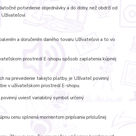
atočné potvrdenie objednávky a do doby, než obdrží od
 Užívateľovi.
balením a doručením daného tovaru Užívateľovi a to vo
ívateľskom prostredí E-shopu spôsob zaplatenia kúpnej
h na prevedenie takejto platby, je Užívateľ povinný
atbe v užívateľskom prostredí E-shopu.
ovinný uviesť variabilný symbol určený
kúpnu cenu splnená momentom pripísania príslušnej