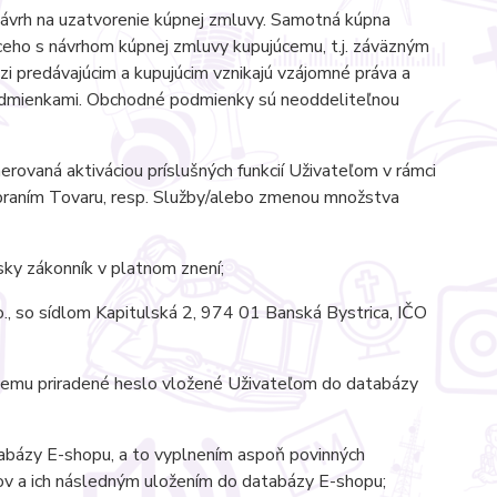
ávrh na uzatvorenie kúpnej zmluvy. Samotná kúpna
ho s návrhom kúpnej zmluvy kupujúcemu, t.j. záväzným
 predávajúcim a kupujúcim vznikajú vzájomné práva a
odmienkami. Obchodné podmienky sú neoddeliteľnou
rovaná aktiváciou príslušných funkcií Uživateľom v rámci
ebraním Tovaru, resp. Služby/alebo zmenou množstva
ky zákonník v platnom znení;
., so sídlom Kapitulská 2, 974 01 Banská Bystrica, IČO
 nemu priradené heslo vložené Uživateľom do databázy
tabázy E-shopu, a to vyplnením aspoň povinných
jov a ich následným uložením do databázy E-shopu;