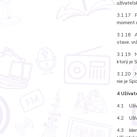
užívateľs
3.1.17 Pr
moment u
3.1.18 Ak
stave, vr
3.1.19 N
ktorý je
3.1.20 N
nie je S
4 Užívat
4.1 Užíva
4.2 Užív
4.3 Ident