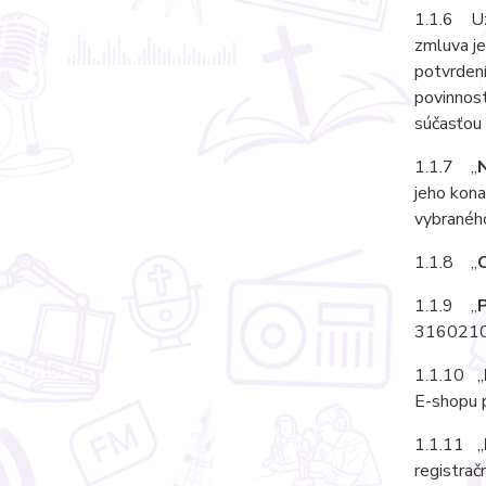
1.1.6 Uz
zmluva j
potvrden
povinnos
súčasťou 
1.1.7 „
jeho kona
vybraného
1.1.8 „
1.1.9 „
3160210
1.1.10 „
E-shopu p
1.1.11 „
registrač