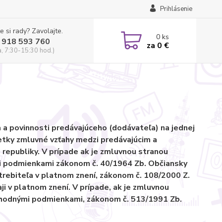
Prihlásenie
e si rady? Zavolajte.
0
ks
 918 593 760
za
0 €
a, 7:30-15:30 hod.)
a povinnosti predávajúceho (dodávateľa) na jednej
šetky zmluvné vzťahy medzi predávajúcim a
republiky. V prípade ak je zmluvnou stranou
mi podmienkami zákonom č. 40/1964 Zb. Občiansky
trebiteľa v platnom znení, zákonom č. 108/2000 Z.
i v platnom znení. V prípade, ak je zmluvnou
bchodnými podmienkami, zákonom č. 513/1991 Zb.