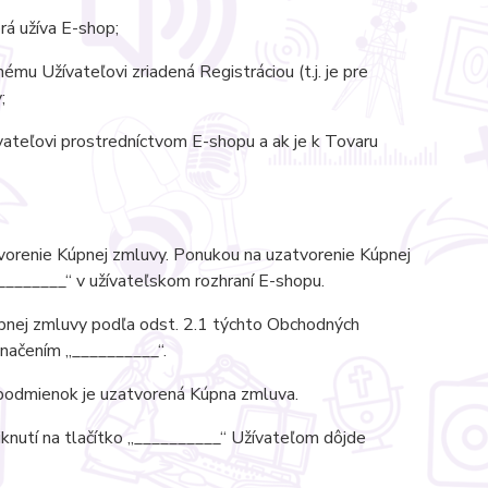
rá užíva E-shop;
mu Užívateľovi zriadená Registráciou (t.j. je pre
;
ateľovi prostredníctvom E-shopu a ak je k Tovaru
renie Kúpnej zmluvy. Ponukou na uzatvorenie Kúpnej
________“ v užívateľskom rozhraní E-shopu.
pnej zmluvy podľa odst. 2.1 týchto Obchodných
značením „__________“.
podmienok je uzatvorená Kúpna zmluva.
nutí na tlačítko „__________“ Užívateľom dôjde