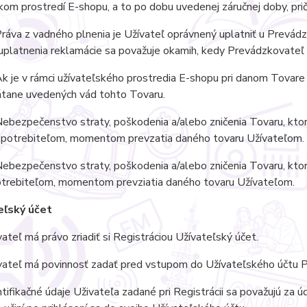
kom prostredí E-shopu, a to po dobu uvedenej záručnej doby, pri
áva z vadného plnenia je Užívateľ oprávnený uplatniť u Prevádz
platnenia reklamácie sa považuje okamih, kedy Prevádzkovateľ 
 je v rámci užívateľského prostredia E-shopu pri danom Tovare 
átane uvedených vád tohto Tovaru.
ebezpečenstvo straty, poškodenia a/alebo zničenia Tovaru, kto
 Spotrebiteľom, momentom prevzatia daného tovaru Užívateľom.
ebezpečenstvo straty, poškodenia a/alebo zničenia Tovaru, kto
potrebiteľom, momentom prevziatia daného tovaru Užívateľom.
eľský účet
teľ má právo zriadiť si Registráciou Užívateľský účet.
ateľ má povinnosť zadať pred vstupom do Užívateľského účtu P
ifikačné údaje Uživateľa zadané pri Registrácii sa považujú za 