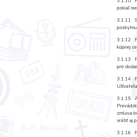
3.1.10 P
pokiaľ ni
3.1.11 Sú
poskytnut
3.1.12 Pr
kúpnej ce
3.1.13 Pr
pre dodan
3.1.14 Pr
Užívateľa
3.1.15 A
Prevádzko
zmluva b
vrátiť aj 
3.1.16 P