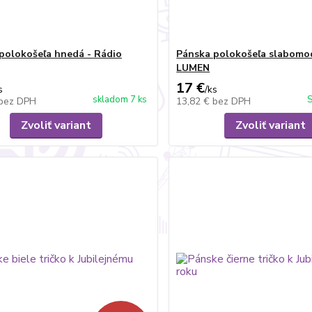
polokošeľa hnedá - Rádio
Pánska polokošeľa slabomod
LUMEN
17 €
s
/
ks
skladom 7 ks
S
bez DPH
13,82 €
bez DPH
Zvoliť variant
Zvoliť variant