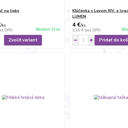
č na lieky
Kľúčenka s Levom XIV. a lo
LUMEN
€
4 €
/
ks
/
ks
Skladom 21 ks
Skl
ez DPH
3,25 €
bez DPH
Zvoliť variant
Pridať do koš