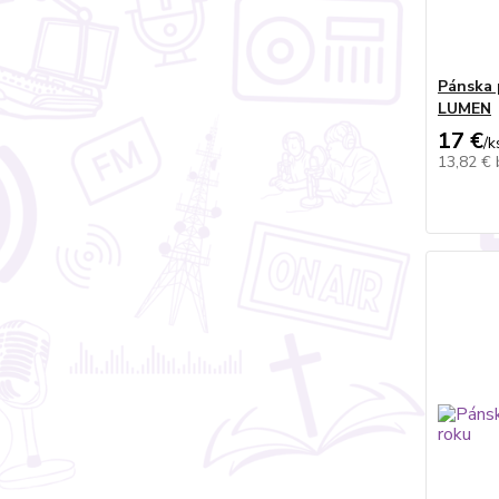
Pánska 
LUMEN
17 €
/
k
13,82 €