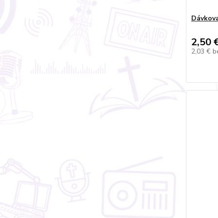
Dávkova
2,50 
2,03 €
b