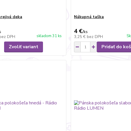
rejivá deka
Nákupná taška
4 €
s
/
ks
skladom 31 ks
Sk
bez DPH
3,25 €
bez DPH
Zvoliť variant
Pridať do koš