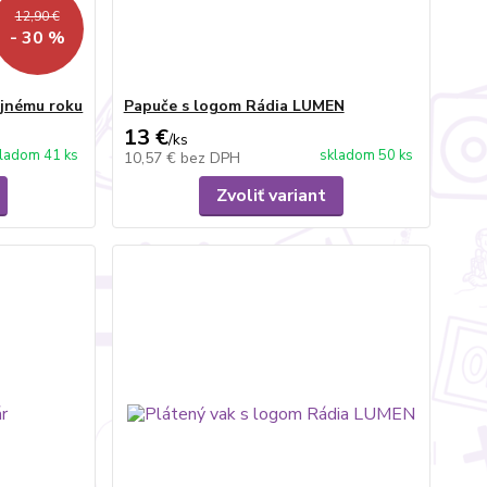
12,90 €
- 30 %
ejnému roku
Papuče s logom Rádia LUMEN
13 €
/
ks
ladom 41 ks
skladom 50 ks
10,57 €
bez DPH
Zvoliť variant