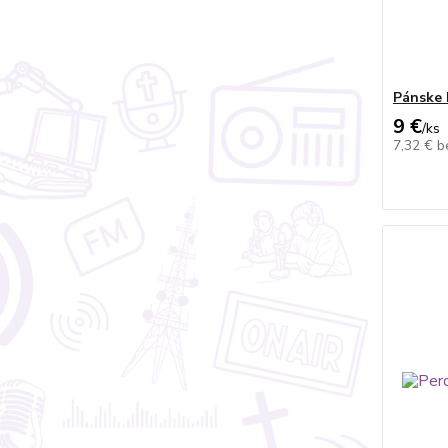
Pánske 
9 €
/
ks
7,32 €
b