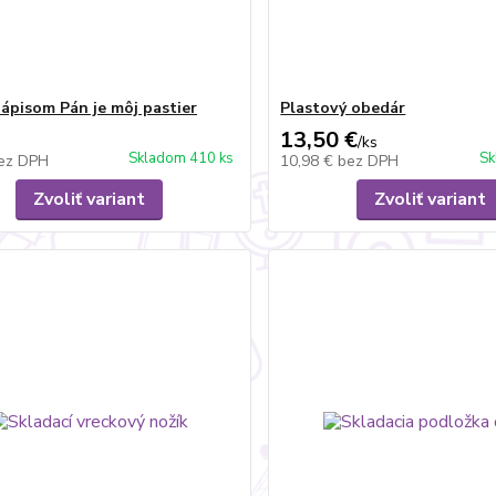
nápisom Pán je môj pastier
Plastový obedár
13,50 €
/
ks
Skladom 410 ks
Sk
ez DPH
10,98 €
bez DPH
Zvoliť variant
Zvoliť variant