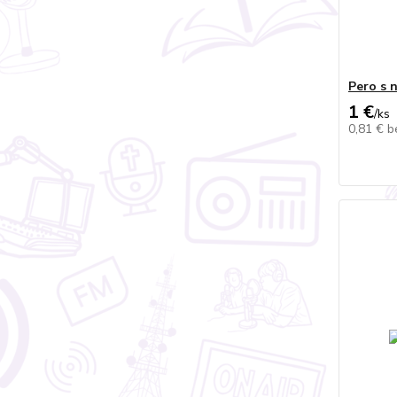
Pero s 
1 €
/
ks
0,81 €
b