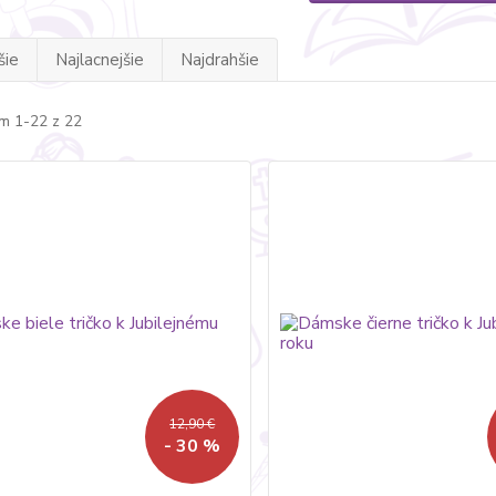
šie
Najlacnejšie
Najdrahšie
m 1-22 z 22
12,90 €
- 30 %