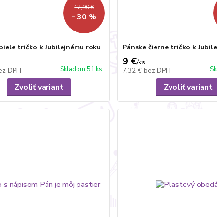
12,90 €
- 30 %
biele tričko k Jubilejnému roku
Pánske čierne tričko k Jubil
9 €
/
ks
Skladom 51 ks
Sk
ez DPH
7,32 €
bez DPH
Zvoliť variant
Zvoliť variant