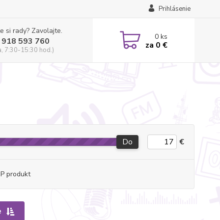
Prihlásenie
e si rady? Zavolajte.
0
ks
 918 593 760
za
0 €
a, 7:30-15:30 hod.)
Do
€
P produkt
e