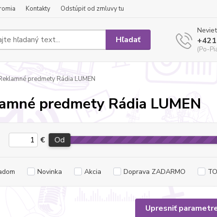
romia
Kontakty
Odstúpiť od zmluvy tu
Neviet
Hľadať
+421
(Po-Pi
Reklamné predmety Rádia LUMEN
lamné predmety Rádia LUMEN
€
Od
adom
Novinka
Akcia
Doprava ZADARMO
TO
Upresniť parametr