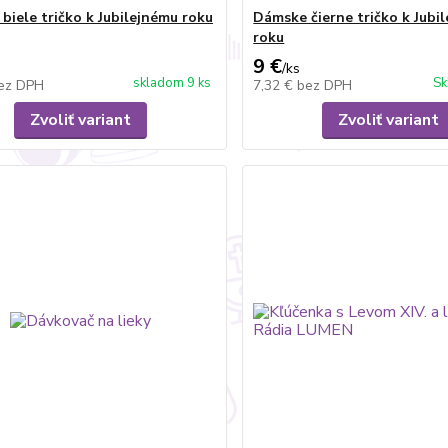
biele tričko k Jubilejnému roku
Dámske čierne tričko k Jubi
roku
9 €
/
ks
skladom 9 ks
Sk
ez DPH
7,32 €
bez DPH
Zvoliť variant
Zvoliť variant