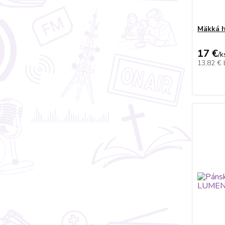
Mäkká h
17 €
/
k
13,82 €