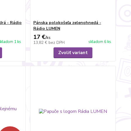
rá - Rádio
Pánska polokošeľa zelenohnedá -
Rádio LUMEN
17 €
/
ks
kladom 1 ks
skladom 6 ks
13,82 €
bez DPH
Zvoliť variant