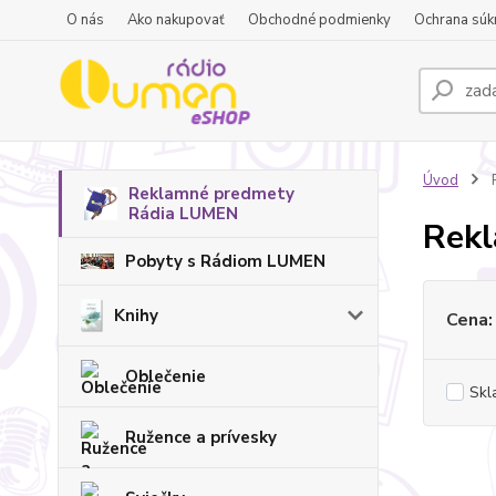
O nás
Ako nakupovať
Obchodné podmienky
Ochrana súk
Úvod
Reklamné predmety
Rádia LUMEN
Rek
Pobyty s Rádiom LUMEN
Knihy
Cena:
Oblečenie
Skl
Ružence a prívesky