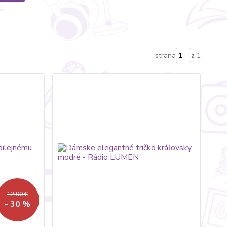
strana
z 1
12,90 €
- 30 %