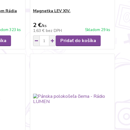
gom Rádia
Magnetka LEV XIV.
2 €
/
ks
adom 323 ks
Skladom 29 ks
1,63 €
bez DPH
íka
Pridať do košíka