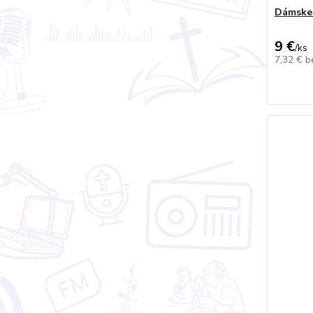
Dámske 
9 €
/
ks
7,32 €
b