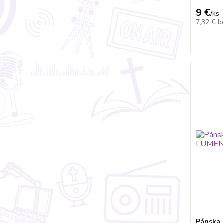
9 €
/
ks
7,32 €
b
Pánska 