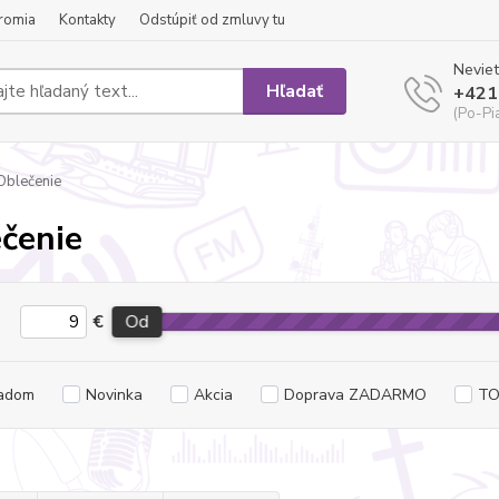
romia
Kontakty
Odstúpiť od zmluvy tu
Neviet
Hľadať
+421
(Po-Pi
blečenie
čenie
€
Od
adom
Novinka
Akcia
Doprava ZADARMO
TO