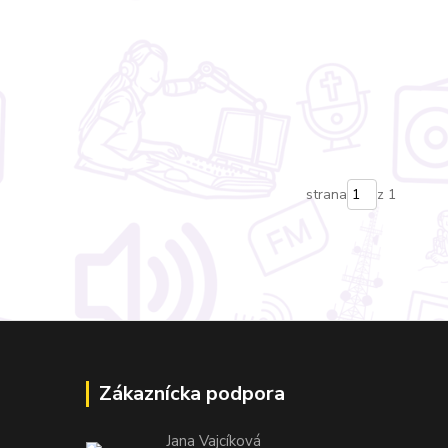
strana
z 1
Zákaznícka podpora
Jana Vajcíková