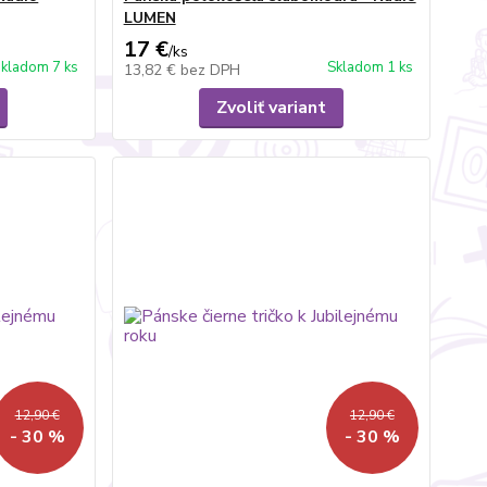
LUMEN
17 €
/
ks
skladom 7 ks
Skladom 1 ks
13,82 €
bez DPH
Zvoliť variant
12,90 €
12,90 €
- 30 %
- 30 %