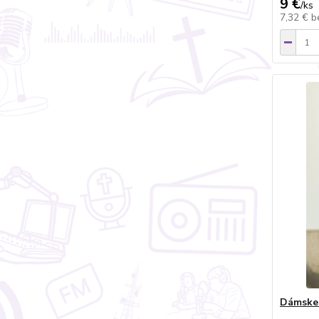
9 €
/
ks
7,32 €
b
Dámske 