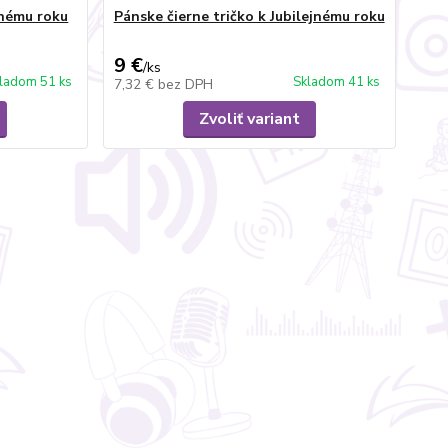
jnému roku
Pánske čierne tričko k Jubilejnému roku
9 €
/
ks
ladom 51 ks
Skladom 41 ks
7,32 €
bez DPH
Zvoliť variant