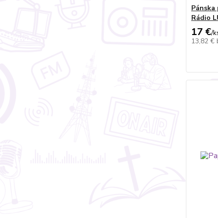
Pánska 
Rádio 
17 €
/
k
13,82 €