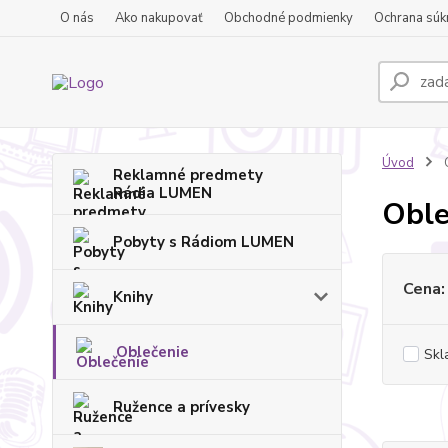
O nás
Ako nakupovať
Obchodné podmienky
Ochrana súk
Úvod
O
Reklamné predmety
Rádia LUMEN
Oble
Pobyty s Rádiom LUMEN
Cena:
Knihy
Oblečenie
Skl
Ružence a prívesky