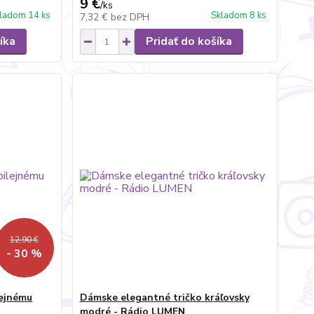
9 €
/
ks
ladom 14 ks
Skladom 8 ks
7,32 €
bez DPH
íka
Pridať do košíka
12,90 €
- 30 %
lejnému
Dámske elegantné tričko kráľovsky
modré - Rádio LUMEN