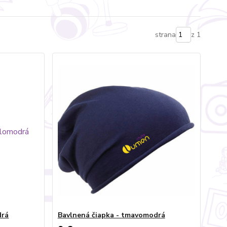
strana
z 1
drá
Bavlnená čiapka - tmavomodrá