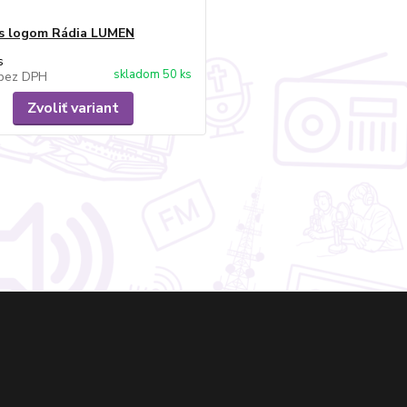
s logom Rádia LUMEN
s
skladom 50 ks
bez DPH
Zvoliť variant