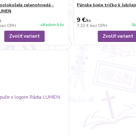
polokošeľa zelenohnedá -
Pánske biele tričko k Jubile
LUMEN
9 €
s
/
ks
skladom 6 ks
Sk
bez DPH
7,32 €
bez DPH
Zvoliť variant
Zvoliť variant