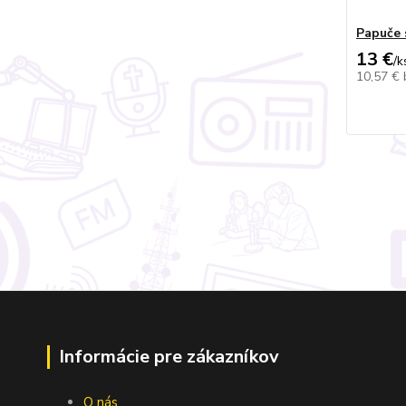
Papuče 
13 €
/
k
10,57 €
Informácie pre zákazníkov
O nás