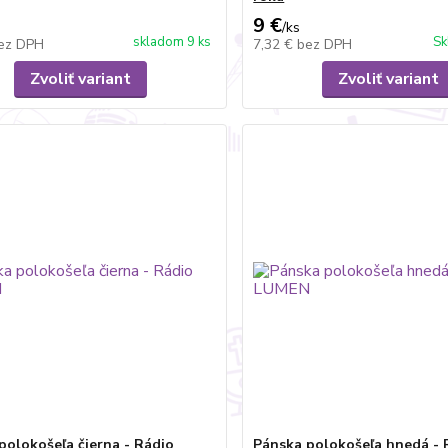
9 €
/
ks
skladom 9 ks
Sk
ez DPH
7,32 €
bez DPH
Zvoliť variant
Zvoliť variant
polokošeľa čierna - Rádio
Pánska polokošeľa hnedá - 