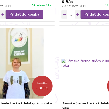
9 €
/
ks
Skladom 4 ks
Sk
ez DPH
7,32 €
bez DPH
Pridať do košíka
Pridať do koš
12,90 €
- 30 %
biele tričko k Jubilejnému roku
Dámske čierne tričko k Jubi
roku