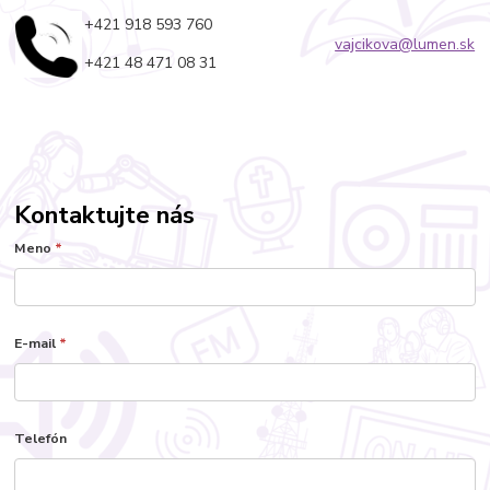
+421 918 593 760
vajcikova@lumen.sk
+421 48 471 08 31
Kontaktujte nás
Meno
*
E-mail
*
Telefón