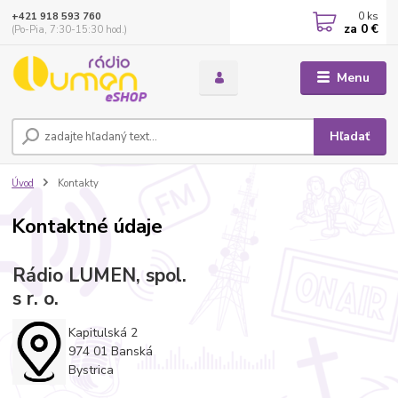
0
ks
+421 918 593 760
za
0 €
(Po-Pia, 7:30-15:30 hod.)
Menu
Hľadať
Úvod
Kontakty
Kontaktné údaje
Rádio LUMEN, spol.
s r. o.
Kapitulská 2
974 01 Banská
Bystrica