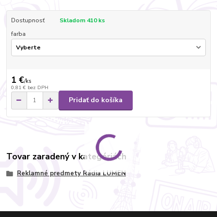
Dostupnosť
Skladom 410 ks
farba
1 €
/
ks
0,81 €
bez DPH
Pridať do košíka
Tovar zaradený v kategóriách
Reklamné predmety Rádia LUMEN