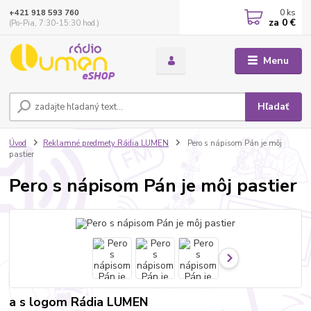
0
ks
+421 918 593 760
za
0 €
(Po-Pia, 7:30-15:30 hod.)
Menu
Hľadať
Úvod
Reklamné predmety Rádia LUMEN
Pero s nápisom Pán je môj
pastier
Pero s nápisom Pán je môj pastier
a s logom Rádia LUMEN