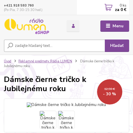
0
ks
+421 918 593 760
za
0 €
(Po-Pia, 7:30-15:30 hod.)
Menu
Hľadať
Úvod
Reklamné predmety Rádia LUMEN
Dámske čierne tričko k
Jubilejnému roku
Dámske čierne tričko k
Jubilejnému roku
12,90 €
- 30 %