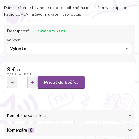
Dámske čierne bavlnené tričko k Jubilejnému roku s čiernym nápisom
Rádio LUMEN na ľavom rukáve.
celý popis
Dostupnosť
Skladom 33 ks
veľkosť
9 €
/
ks
7,32 €
bez DPH
Pridať do košíka
Kompletné špecifikácie
Komentáre
0