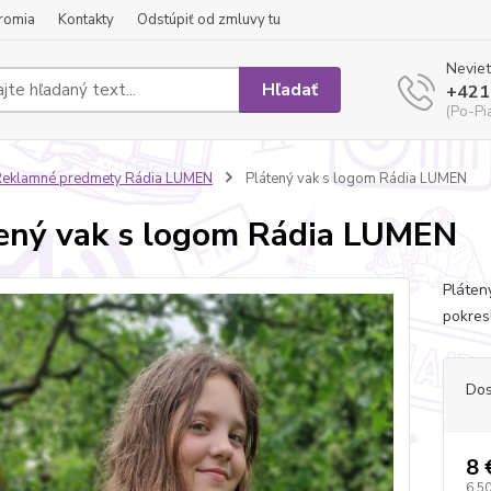
romia
Kontakty
Odstúpiť od zmluvy tu
Neviet
Hľadať
+421
(Po-Pi
eklamné predmety Rádia LUMEN
Plátený vak s logom Rádia LUMEN
ený vak s logom Rádia LUMEN
Pláten
pokresl
Dos
8 
6,50