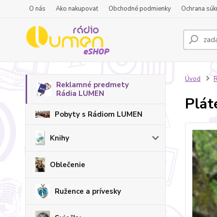
O nás
Ako nakupovať
Obchodné podmienky
Ochrana súk
Úvod
R
Reklamné predmety
Rádia LUMEN
Plát
Pobyty s Rádiom LUMEN
Knihy
Oblečenie
Ružence a prívesky