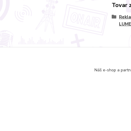
Tovar 
Rekl
LUM
Informácie pre zákazníkov
Náš e-shop a partn
O nás
Ako nakupovať
Obchodné podmienky
Kontakty