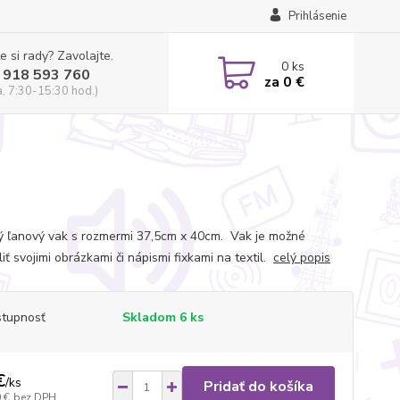
Prihlásenie
e si rady? Zavolajte.
0
ks
 918 593 760
za
0 €
a, 7:30-15:30 hod.)
ý ľanový vak s rozmermi 37,5cm x 40cm. Vak je možné
iť svojimi obrázkami či nápismi fixkami na textil.
celý popis
tupnosť
Skladom 6 ks
€
/
ks
Pridať do košíka
 €
bez DPH