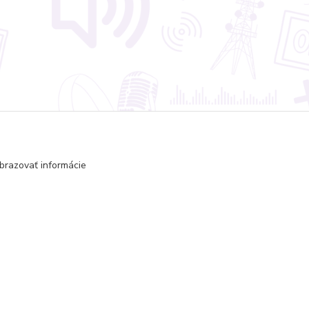
Zákaznícka podpora
brazovať informácie
Jana Vajcíková
+421 918 593 760
(Po-Pia, 7:30-15:30 hod.)
vajcikova@lumen.sk