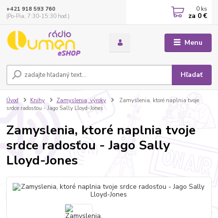
0
ks
+421 918 593 760
za
0 €
(Po-Pia, 7:30-15:30 hod.)
Menu
Hľadať
Úvod
Knihy
Zamyslenia, výroky
Zamyslenia, ktoré naplnia tvoje
srdce radosťou - Jago Sally Lloyd-Jones
Zamyslenia, ktoré naplnia tvoje
srdce radosťou - Jago Sally
Lloyd-Jones