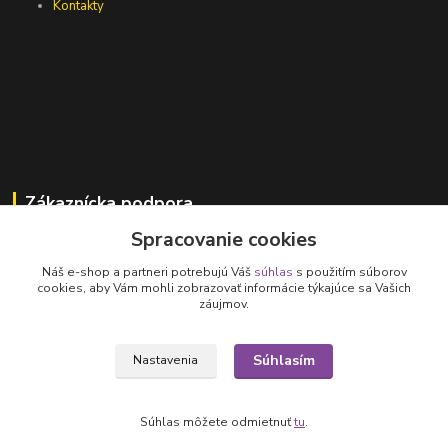
Kontakty
Zákaznícka podpora
Spracovanie cookies
Jana Vajcíková
+421 918 593 760
Náš e-shop a partneri potrebujú Váš
súhlas
s použitím súborov
(Po-Pia, 7:30-15:30 hod.)
cookies, aby Vám mohli zobrazovať informácie týkajúce sa Vašich
záujmov.
vajcikova@lumen.sk
Súhlasím
Nastavenia
Súhlas môžete odmietnuť
tu
.
Vytvorené na
Eshop-rychlo.sk