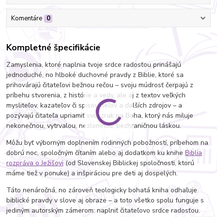
Komentáre
0
Kompletné špecifikácie
Zamyslenia, ktoré naplnia tvoje srdce radosťou prinášajú
jednoduché, no hlboké duchovné pravdy z Biblie, ktoré sa
prihovárajú čitateľovi bežnou rečou – svoju múdrosť čerpajú z
príbehu stvorenia, z histórie a vedy, ale aj z textov veľkých
mysliteľov, kazateľov či spisovateľov a ďalších zdrojov – a
pozývajú čitateľa upriamiť svoj zrak na Boha, ktorý nás miluje
nekonečnou, vytrvalou, nezlomnou, bezhraničnou láskou.
Môžu byť výborným doplnením rodinných pobožností, príbehom na
dobrú noc, spoločným čítaním alebo aj dodatkom ku knihe
Biblia
rozpráva o Ježišovi
(od Slovenskej Biblickej spoločnosti, ktorú
máme tiež v ponuke) a inšpiráciou pre deti aj dospelých.
Táto nenáročná, no zároveň teologicky bohatá kniha odhaľuje
biblické pravdy v slove aj obraze – a toto všetko spolu funguje s
jediným autorským zámerom: naplniť čitateľovo srdce radosťou.