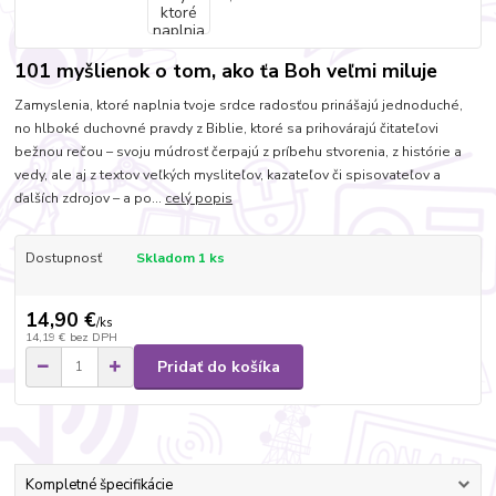
101 myšlienok o tom, ako ťa Boh veľmi miluje
Zamyslenia, ktoré naplnia tvoje srdce radosťou prinášajú jednoduché,
no hlboké duchovné pravdy z Biblie, ktoré sa prihovárajú čitateľovi
bežnou rečou – svoju múdrosť čerpajú z príbehu stvorenia, z histórie a
vedy, ale aj z textov veľkých mysliteľov, kazateľov či spisovateľov a
ďalších zdrojov – a po...
celý popis
Dostupnosť
Skladom 1 ks
14,90 €
/
ks
14,19 €
bez DPH
Pridať do košíka
Kompletné špecifikácie