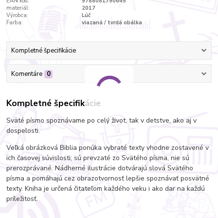
EAN kód:
9788081790645
materiál:
2017
Výrobca:
Lúč
Farba:
viazaná / tvrdá obálka
Kompletné špecifikácie
Komentáre
0
Kompletné špecifikácie
Sväté písmo spoznávame po celý život, tak v detstve, ako aj v
dospelosti.
Veľká obrázková Biblia ponúka vybraté texty vhodne zostavené v
ich časovej súvislosti; sú prevzaté zo Svätého písma, nie sú
prerozprávané. Nádherné ilustrácie dotvárajú slová Svätého
písma a pomáhajú cez obrazotvornosť lepšie spoznávať posvätné
texty. Kniha je určená čitateľom každého veku i ako dar na každú
príležitosť.