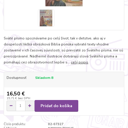
Sväté písmo spoznávame po celý život, tak v detstve, ako aj v
dospelosti.Veľká obrázková Biblia ponúka vybraté texty vhodne
zostavené v ich časovej súvislosti; sú prevzaté zo Svätého písma, nie sú
prerozprávané. Nádherné ilustrácie dotvárajú slová Svätého písma a
pomáhajú cez obrazotvornosť lepšie s...
celý popis
Dostupnosť
Skladom 8
16,50 €
15,71 €
bez DPH
Pridať do košíka
Číslo produktu:
02-07327