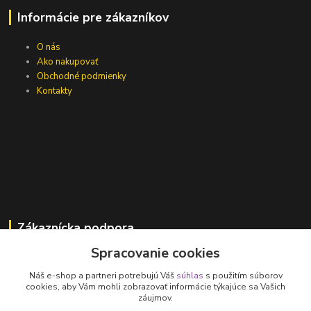
Informácie pre zákazníkov
O nás
Ako nakupovať
Obchodné podmienky
Kontakty
Zákaznícka podpora
Spracovanie cookies
Jana Vajcíková
+421 918 593 760
Náš e-shop a partneri potrebujú Váš
súhlas
s použitím súborov
(Po-Pia, 7:30-15:30 hod.)
cookies, aby Vám mohli zobrazovať informácie týkajúce sa Vašich
záujmov.
vajcikova@lumen.sk