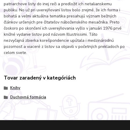
patriarchove listy do inej reči a predložiť ich netalianskemu
publiku. No už pri uverejňovaní listov bolo zrejmé, že ich forma i
bohatá a veľmi aktuálna tematika presahujú význam bežných
článkov určených pre čitateľov náboženského mesačníka. Preto
čoskoro po skončení ich uverejňovania vyšlo v januári 1976 prvé
knižné vydanie listov pod názvom Illustrissimi. Táto
nezvyčajná zbierka korešpondencie upútala i medzinárodnú
pozornosť a viaceré z listov sa objavili v početných prekladoch po
celom svete.
Tovar zaradený v kategóriách
Knihy
Duchovná formácia