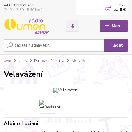
0
ks
+421 918 593 760
za
0 €
(Po-Pia, 7:30-15:30 hod.)
Menu
Hľadať
Úvod
Knihy
Duchovná formácia
Veľavážení
Veľavážení
Albino Luciani