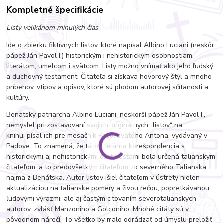
Kompletné špecifikácie
Listy velikánom minulých čias
Ide o zbierku fiktívnych listov, ktoré napísal Albino Luciani (neskôr
pápež Ján Pavol I.) historickým i nehistorickým osobnostiam,
literátom, umelcom i svätcom. Listy možno vnímať ako jeho ľudský
a duchovný testament. Čitateľa si získava hovorový štýl a mnoho
príbehov, vtipov a opisov, ktoré sú plodom autorovej sčítanosti a
kultúry.
Benátsky patriarcha Albino Luciani, neskorší pápež Ján Pavol I.,
nemyslel pri zostavovaní svojich originálnych „listov“ na
knihu; písal ich pre mesačník Posol svätého Antona, vydávaný v
Padove. To znamená, že táto literárna korešpondencia s
historickými aj nehistorickými osobnosťami bola určená talianskym
čitateľom, a to predovšetkým čitateľom zo severného Talianska,
najmä z Benátska. Autor listov išiel čitateľom v ústrety nielen
aktualizáciou na talianske pomery a živou rečou, popretkávanou
ľudovými výrazmi, ale aj častým citovaním severotalianskych
autorov, zvlášť Manzoniho a Goldoniho. Mnohé citáty sú v
pôvodnom nárečí. To všetko by malo odrádzať od úmyslu preložiť