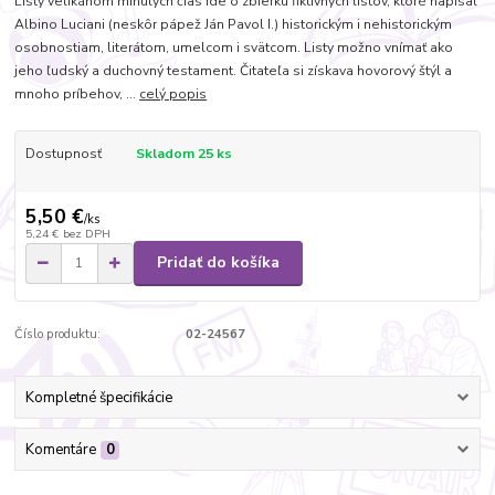
Listy velikánom minulých čias Ide o zbierku fiktívnych listov, ktoré napísal
Albino Luciani (neskôr pápež Ján Pavol I.) historickým i nehistorickým
osobnostiam, literátom, umelcom i svätcom. Listy možno vnímať ako
jeho ľudský a duchovný testament. Čitateľa si získava hovorový štýl a
mnoho príbehov, ...
celý popis
Dostupnosť
Skladom 25 ks
5,50 €
/
ks
5,24 €
bez DPH
Pridať do košíka
Číslo produktu:
02-24567
Kompletné špecifikácie
Komentáre
0