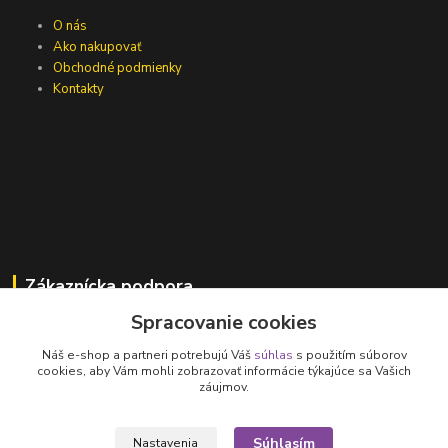
O nás
Ako nakupovať
Obchodné podmienky
Kontakty
Zákaznícka podpora
Spracovanie cookies
Jana Vajcíková
+421 918 593 760
Náš e-shop a partneri potrebujú Váš
súhlas
s použitím súborov
(Po-Pia, 7:30-15:30 hod.)
cookies, aby Vám mohli zobrazovať informácie týkajúce sa Vašich
záujmov.
vajcikova@lumen.sk
Súhlasím
Nastavenia