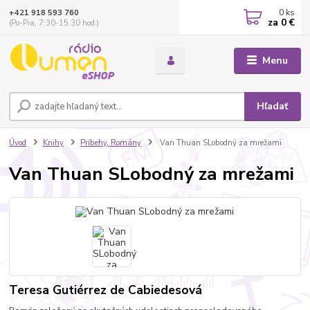
0
ks
+421 918 593 760
za
0 €
(Po-Pia, 7:30-15:30 hod.)
Menu
Hľadať
Úvod
Knihy
Príbehy, Romány
Van Thuan SLobodný za mrežami
Van Thuan SLobodný za mrežami
Teresa Gutiérrez de Cabiedesová