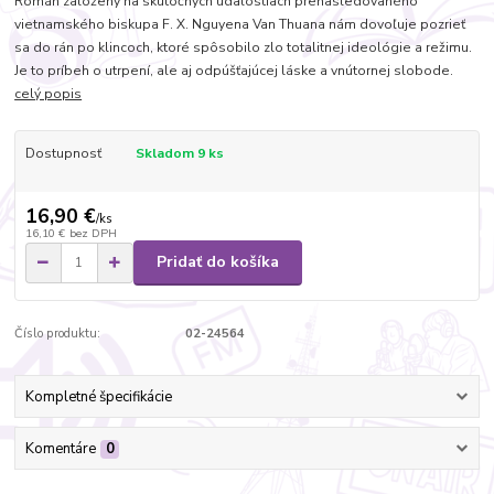
Román založený na skutočných udalostiach prenasledovaného
vietnamského biskupa F. X. Nguyena Van Thuana nám dovoľuje pozrieť
sa do rán po klincoch, ktoré spôsobilo zlo totalitnej ideológie a režimu.
Je to príbeh o utrpení, ale aj odpúšťajúcej láske a vnútornej slobode.
celý popis
Dostupnosť
Skladom 9 ks
16,90 €
/
ks
16,10 €
bez DPH
Pridať do košíka
Číslo produktu:
02-24564
Kompletné špecifikácie
Komentáre
0