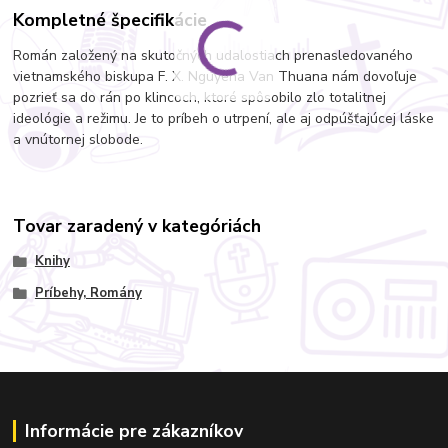
Kompletné špecifikácie
Román založený na skutočných udalostiach prenasledovaného
vietnamského biskupa F. X. Nguyena Van Thuana nám dovoľuje
pozrieť sa do rán po klincoch, ktoré spôsobilo zlo totalitnej
ideológie a režimu. Je to príbeh o utrpení, ale aj odpúšťajúcej láske
a vnútornej slobode.
Tovar zaradený v kategóriách
Knihy
Príbehy, Romány
Informácie pre zákazníkov