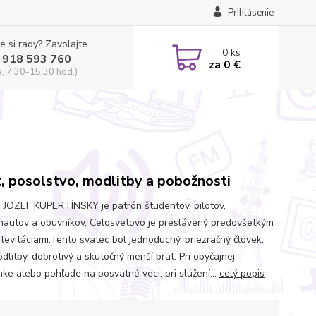
Prihlásenie
e si rady? Zavolajte.
0
ks
 918 593 760
za
0 €
a, 7:30-15:30 hod.)
t, posolstvo, modlitby a pobožnosti
JOZEF KUPERTÍNSKY je patrón študentov, pilotov,
autov a obuvníkov. Celosvetovo je preslávený predovšetkým
 levitáciami.Tento svätec bol jednoduchý, priezračný človek,
litby, dobrotivý a skutočný menší brat. Pri obyčajnej
nke alebo pohľade na posvätné veci, pri slúžení...
celý popis