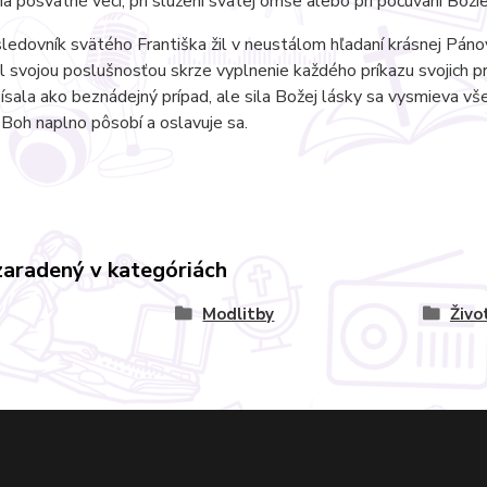
a posvätné veci, pri slúžení svätej omše alebo pri počúvaní Boži
ledovník svätého Františka žil v neustálom hľadaní krásnej Pánov
il svojou poslušnosťou skrze vyplnenie každého príkazu svojic
sala ako beznádejný prípad, ale sila Božej lásky sa vysmieva vš
Boh naplno pôsobí a oslavuje sa.
zaradený v kategóriách
Modlitby
Živo