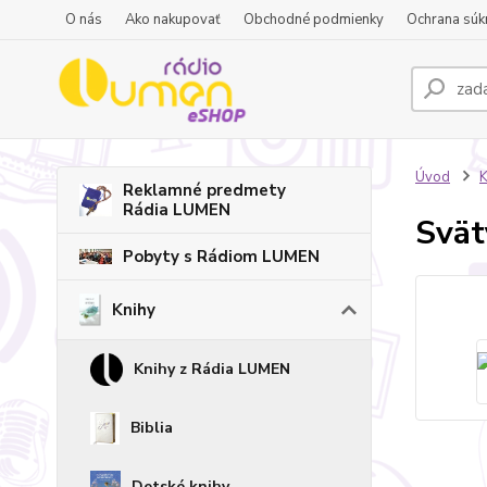
O nás
Ako nakupovať
Obchodné podmienky
Ochrana súk
Úvod
K
Reklamné predmety
Rádia LUMEN
Svät
Pobyty s Rádiom LUMEN
Knihy
Knihy z Rádia LUMEN
Biblia
Detské knihy