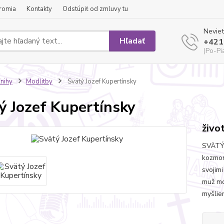
romia
Kontakty
Odstúpiť od zmluvy tu
Neviet
Hľadať
+421
(Po-Pi
nihy
Modlitby
Svätý Jozef Kupertínsky
ý Jozef Kupertínsky
živo
SVÄTÝ 
kozmon
svojimi
muž mod
myšlie