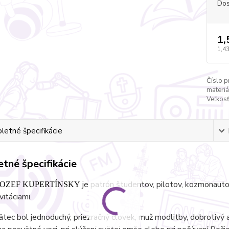
Dos
1,
1,43
Číslo p
materiá
Veľkosť
etné špecifikácie
tné špecifikácie
je patrón študentov, pilotov, kozmonaut
JOZEF KUPERTÍNSKY
vitáciami.
tec bol jednoduchý, priezračný človek, muž modlitby, dobrotivý 