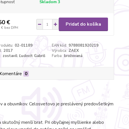
tupnosť
Skladom 3
50 €
Pridať do košíka
 €
bez DPH
roduktu:
02-01189
EAN kód:
9788081920219
l:
2017
Výrobca:
ZAEX
:
zostavil: Ľudovít Gabriš
Farba:
brožovaná
Komentáre
0
ov a obuvníkov. Celosvetovo je preslávený predovšetkým
a skutočný menší brat. Pri obyčajnej myšlienke alebo