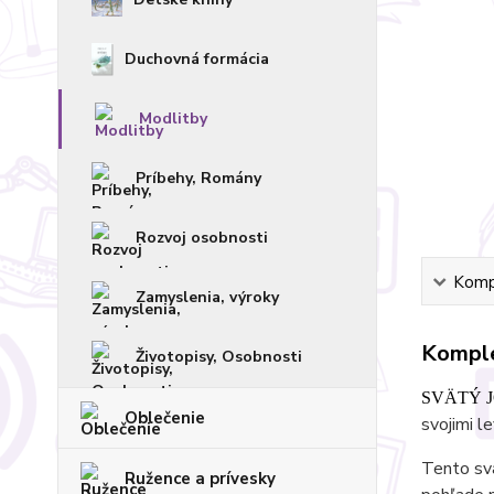
Duchovná formácia
Modlitby
Príbehy, Romány
Rozvoj osobnosti
Kompl
Zamyslenia, výroky
Komple
Životopisy, Osobnosti
SVÄTÝ 
Oblečenie
svojimi le
Tento svä
Ružence a prívesky