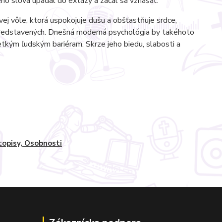
eho slova upadal do extázy a začal sa vznášať.
ej vôle, ktorá uspokojuje dušu a obšťastňuje srdce,
h predstavených. Dnešná moderná psychológia by takéhoto
etkým ľudským bariéram. Skrze jeho biedu, slabosti a
topisy, Osobnosti