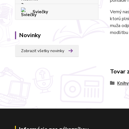
pohľade n
Verný nas
Sviečky
ktorú pln
muža odpí
modlitbu 
Novinky
Zobraziť všetky novinky
Tovar 
Knihy