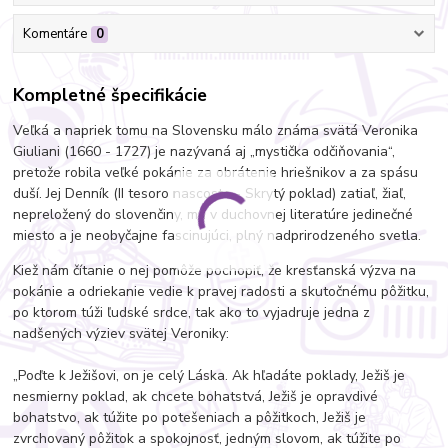
Komentáre
0
Kompletné špecifikácie
Veľká a napriek tomu na Slovensku málo známa svätá Veronika
Giuliani (1660 - 1727) je nazývaná aj „mystička odčiňovania“,
pretože robila veľké pokánie za obrátenie hriešnikov a za spásu
duší. Jej Denník (II tesoro nascosto - Skrytý poklad) zatiaľ, žiaľ,
nepreložený do slovenčiny, má v duchovnej literatúre jedinečné
miesto a je neobyčajne fascinujúci, plný nadprirodzeného svetla.
Kiež nám čítanie o nej pomôže pochopiť, že kresťanská výzva na
pokánie a odriekanie vedie k pravej radosti a skutočnému pôžitku,
po ktorom túži ľudské srdce, tak ako to vyjadruje jedna z
nadšených výziev svätej Veroniky:
„Poďte k Ježišovi, on je celý Láska. Ak hľadáte poklady, Ježiš je
nesmierny poklad, ak chcete bohatstvá, Ježiš je opravdivé
bohatstvo, ak túžite po potešeniach a pôžitkoch, Ježiš je
zvrchovaný pôžitok a spokojnosť, jedným slovom, ak túžite po