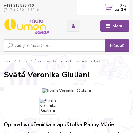
0
ks
+421 918 593 760
za
0 €
(Po-Pia, 7:30-15:30 hod.)
Menu
Hľadať
Úvod
Knihy
Životopisy, Osobnosti
Svätá Veronika Giuliani
Svätá Veronika Giuliani
Opravdivá učeníčka a apoštolka Panny Márie