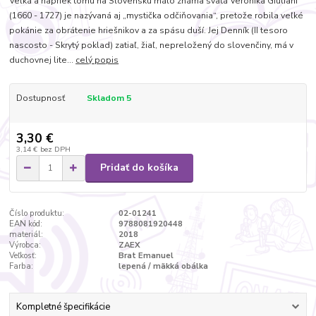
Veľká a napriek tomu na Slovensku málo známa svätá Veronika Giuliani
(1660 - 1727) je nazývaná aj „mystička odčiňovania“, pretože robila veľké
pokánie za obrátenie hriešnikov a za spásu duší. Jej Denník (II tesoro
nascosto - Skrytý poklad) zatiaľ, žiaľ, nepreložený do slovenčiny, má v
duchovnej lite...
celý popis
Dostupnosť
Skladom 5
3,30 €
3,14 €
bez DPH
Pridať do košíka
Číslo produktu:
02-01241
EAN kód:
9788081920448
materiál:
2018
Výrobca:
ZAEX
Veľkosť:
Brat Emanuel
Farba:
lepená / mäkká obálka
Kompletné špecifikácie