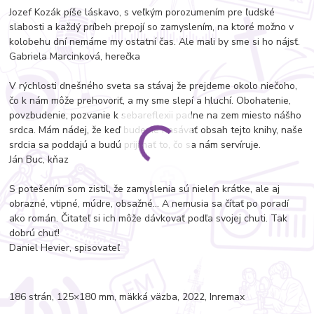
Jozef Kozák píše láskavo, s veľkým porozumením pre ľudské
slabosti a každý príbeh prepojí so zamyslením, na ktoré možno v
kolobehu dní nemáme my ostatní čas. Ale mali by sme si ho nájsť.
Gabriela Marcinková, herečka
V rýchlosti dnešného sveta sa stávaj že prejdeme okolo niečoho,
čo k nám môže prehovoriť, a my sme slepí a hluchí. Obohatenie,
povzbudenie, pozvanie k sebareflexii padne na zem miesto nášho
srdca. Mám nádej, že keď budeme nasávať obsah tejto knihy, naše
srdcia sa poddajú a budú prijímať to, čo sa nám servíruje.
Ján Buc, kňaz
S potešením som zistil, že zamyslenia sú nielen krátke, ale aj
obrazné, vtipné, múdre, obsažné… A nemusia sa čítať po poradí
ako román. Čitateľ si ich môže dávkovať podľa svojej chuti. Tak
dobrú chuť!
Daniel Hevier, spisovateľ
186 strán, 125×180 mm, mäkká väzba, 2022, Inremax