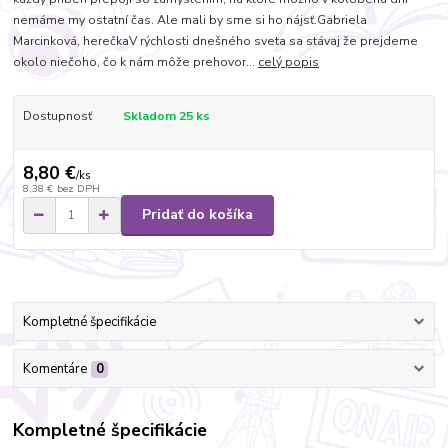
nemáme my ostatní čas. Ale mali by sme si ho nájsť.Gabriela
Marcinková, herečkaV rýchlosti dnešného sveta sa stávaj že prejdeme
okolo niečoho, čo k nám môže prehovor...
celý popis
Dostupnosť
Skladom 25 ks
8,80 €
/
ks
8,38 €
bez DPH
Pridať do košíka
Kompletné špecifikácie
Komentáre
0
Kompletné špecifikácie