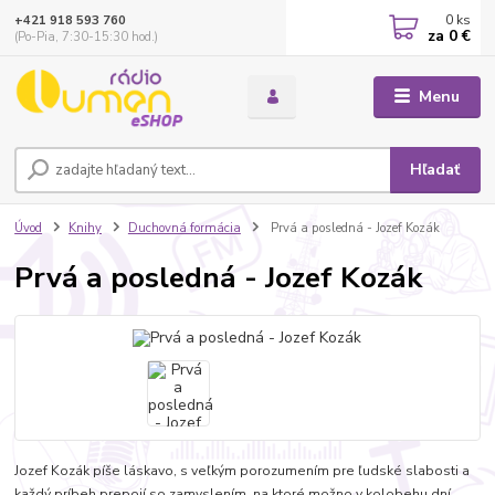
0
ks
+421 918 593 760
za
0 €
(Po-Pia, 7:30-15:30 hod.)
Menu
Hľadať
Úvod
Knihy
Duchovná formácia
Prvá a posledná - Jozef Kozák
Prvá a posledná - Jozef Kozák
Jozef Kozák píše láskavo, s veľkým porozumením pre ľudské slabosti a
každý príbeh prepojí so zamyslením, na ktoré možno v kolobehu dní