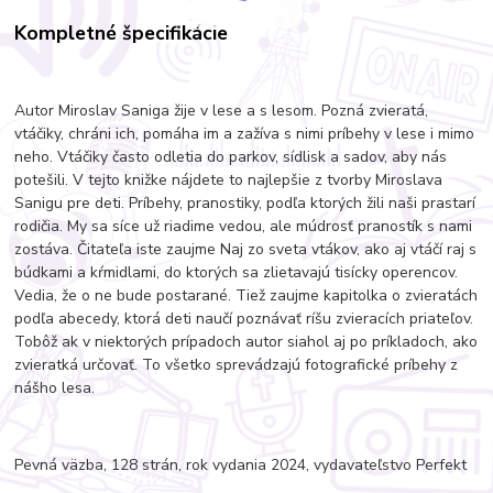
Kompletné špecifikácie
Autor Miroslav Saniga žije v lese a s lesom. Pozná zvieratá,
vtáčiky, chráni ich, pomáha im a zažíva s nimi príbehy v lese i mimo
neho. Vtáčiky často odletia do parkov, sídlisk a sadov, aby nás
potešili. V tejto knižke nájdete to najlepšie z tvorby Miroslava
Sanigu pre deti. Príbehy, pranostiky, podľa ktorých žili naši prastarí
rodičia. My sa síce už riadime vedou, ale múdrosť pranostík s nami
zostáva. Čitateľa iste zaujme Naj zo sveta vtákov, ako aj vtáčí raj s
búdkami a kŕmidlami, do ktorých sa zlietavajú tisícky operencov.
Vedia, že o ne bude postarané. Tiež zaujme kapitolka o zvieratách
podľa abecedy, ktorá deti naučí poznávať ríšu zvieracích priateľov.
Tobôž ak v niektorých prípadoch autor siahol aj po príkladoch, ako
zvieratká určovať. To všetko sprevádzajú fotografické príbehy z
nášho lesa.
Pevná väzba, 128 strán, rok vydania 2024, vydavateľstvo Perfekt