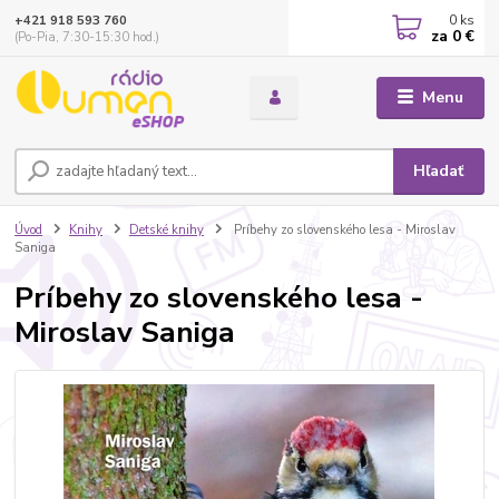
0
ks
+421 918 593 760
za
0 €
(Po-Pia, 7:30-15:30 hod.)
Menu
Hľadať
Úvod
Knihy
Detské knihy
Príbehy zo slovenského lesa - Miroslav
Saniga
Príbehy zo slovenského lesa -
Miroslav Saniga