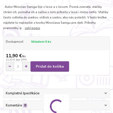
Autor Miroslav Saniga žije v lese a s lesom. Pozná zvieratá, vtáčiky,
chráni ich, pomáha im a zažíva s nimi príbehy v lese i mimo neho. Vtáčiky
často odletia do parkov, sídlisk a sadov, aby nás potešili. V tejto knižke
nájdete to najlepšie z tvorby Miroslava Sanigu pre deti. Príbehy,
pranostiky, p...
celý popis
Dostupnosť
Skladom 5 ks
11,90 €
/
ks
11,33 €
bez DPH
Pridať do košíka
Kompletné špecifikácie
Komentáre
0