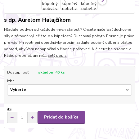
s dp. Aurelom Halajčíkom
Hľadáte oddych od každodenných starostí? Chcete načerpať duchovné
sily a zároveň vyliečiť telo v kúpeľoch? Duchovný pobyt v Brusne je práve
pre vás! Pri vyplnení objednávky prosím zadajte osobný odber a platbu
vopred, aby Vám nenapočítalo žiadne poštovné. Nič netreba osobne v
Rádiu preberať, ani nič...
celý popis
Dostupnosť
skladom 46 ks
izba
/
ks
Pridať do košíka