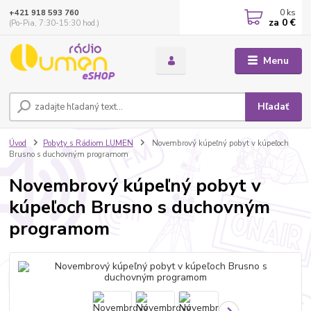
0
ks
+421 918 593 760
za
0 €
(Po-Pia, 7:30-15:30 hod.)
Menu
Hľadať
Úvod
Pobyty s Rádiom LUMEN
Novembrový kúpeľný pobyt v kúpeľoch
Brusno s duchovným programom
Novembrový kúpeľný pobyt v
kúpeľoch Brusno s duchovným
programom