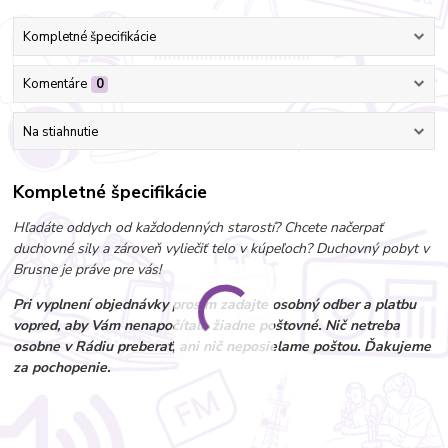
Kompletné špecifikácie
Komentáre
0
Na stiahnutie
Kompletné špecifikácie
Hľadáte oddych od každodenných starostí? Chcete načerpať
duchovné sily a zároveň vyliečiť telo v kúpeľoch? Duchovný pobyt v
Brusne je práve pre vás!
Pri vyplnení objednávky prosím zadajte osobný odber a platbu
vopred, aby Vám nenapočítalo žiadne poštovné. Nič netreba
osobne v Rádiu preberať, ani nič neposielame poštou. Ďakujeme
za pochopenie.