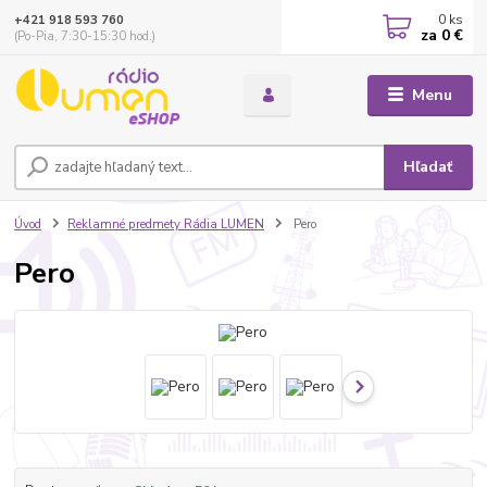
0
ks
+421 918 593 760
za
0 €
(Po-Pia, 7:30-15:30 hod.)
Menu
Hľadať
Úvod
Reklamné predmety Rádia LUMEN
Pero
Pero