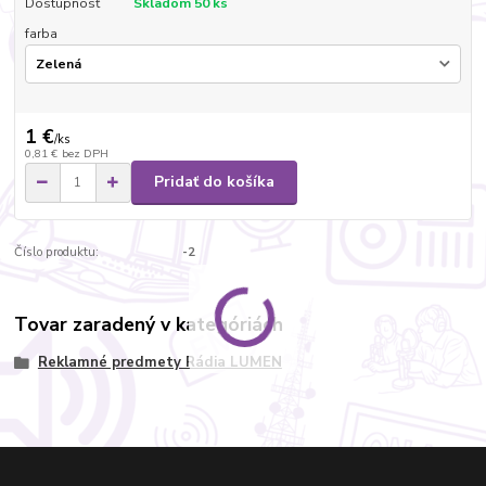
Dostupnosť
Skladom 50 ks
farba
1 €
/
ks
0,81 €
bez DPH
Pridať do košíka
Číslo produktu:
-2
Tovar zaradený v kategóriách
Reklamné predmety Rádia LUMEN