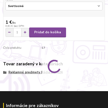
1 €
/
ks
0,81 €
bez DPH
Pridať do košíka
Číslo produktu:
-17
Tovar zaradený v kategóriách
Reklamné predmety Rádia LUMEN
Informácie pre zákazníkov