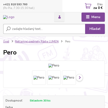
0
ks
+421 918 593 760
za
0 €
(Po-Pia, 7:30-15:30 hod.)
Menu
Hľadať
Úvod
Reklamné predmety Rádia LUMEN
Pero
Pero
Dostupnosť
Skladom 30 ks
farba