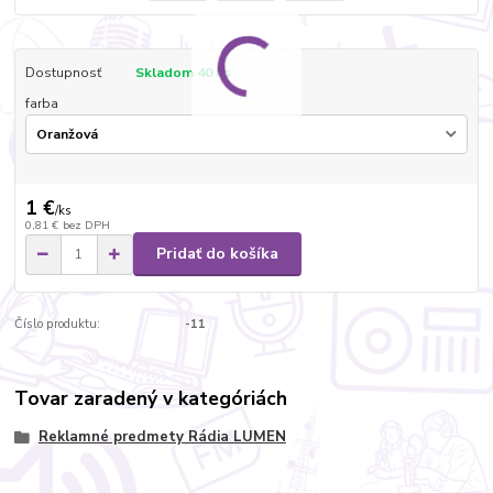
Dostupnosť
Skladom 40 ks
farba
1 €
/
ks
0,81 €
bez DPH
Pridať do košíka
Číslo produktu:
-11
Tovar zaradený v kategóriách
Reklamné predmety Rádia LUMEN