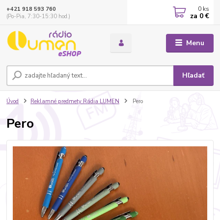
0
ks
+421 918 593 760
za
0 €
(Po-Pia, 7:30-15:30 hod.)
Menu
Hľadať
Úvod
Reklamné predmety Rádia LUMEN
Pero
Pero