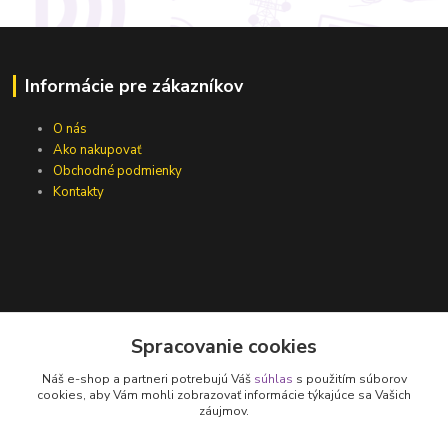
Informácie pre zákazníkov
O nás
Ako nakupovať
Obchodné podmienky
Kontakty
Spracovanie cookies
Náš e-shop a partneri potrebujú Váš
súhlas
s použitím súborov
Zákaznícka podpora
cookies, aby Vám mohli zobrazovať informácie týkajúce sa Vašich
záujmov.
Jana Vajcíková