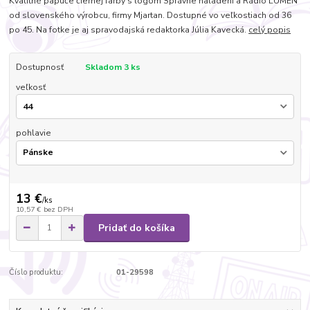
Kvalitné papuče čiernej farby s logom Správne naladení a Rádio LUMEN
od slovenského výrobcu, firmy Mjartan. Dostupné vo veľkostiach od 36
po 45. Na fotke je aj spravodajská redaktorka Júlia Kavecká.
celý popis
Dostupnosť
Skladom 3 ks
veľkosť
pohlavie
13 €
/
ks
10,57 €
bez DPH
Pridať do košíka
Číslo produktu:
01-29598