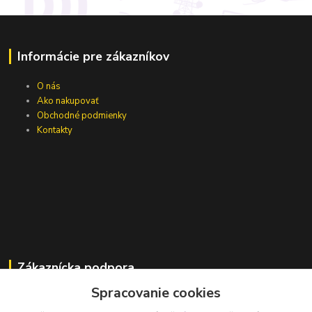
Informácie pre zákazníkov
O nás
Ako nakupovať
Obchodné podmienky
Kontakty
Zákaznícka podpora
Spracovanie cookies
Jana Vajcíková
+421 918 593 760