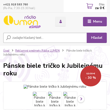
0
ks
+421 918 593 760
za
0 €
(Po-Pia, 7:30-15:30 hod.)
Menu
Hľadať
Úvod
Reklamné predmety Rádia LUMEN
Pánske biele tričko k
Jubilejnému roku
Pánske biele tričko k Jubilejnému
roku
12,90 €
- 30 %