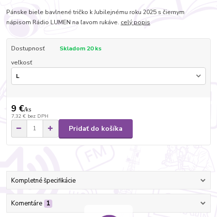
Pánske biele bavlnené tričko k Jubilejnému roku 2025 s čiernym
nápisom Rádio LUMEN na ľavom rukáve.
celý popis
Dostupnosť
Skladom 20 ks
veľkosť
9 €
/
ks
7,32 €
bez DPH
Pridať do košíka
Kompletné špecifikácie
Komentáre
1