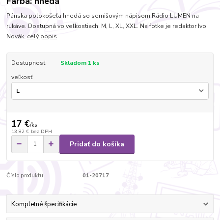
Farba: hnedá
Pánska polokošeľa hnedá so semišovým nápisom Rádio LUMEN na
rukáve. Dostupná vo veľkostiach: M, L, XL, XXL. Na fotke je redaktor Ivo
Novák.
celý popis
Dostupnosť
Skladom 1 ks
veľkosť
17 €
/
ks
13,82 €
bez DPH
Pridať do košíka
Číslo produktu:
01-20717
Kompletné špecifikácie