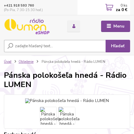
0
ks
+421 918 593 760
za
0 €
(Po-Pia, 7:30-15:30 hod.)
Menu
Hľadať
Úvod
Oblečenie
Pánska polokošeľa hnedá - Rádio LUMEN
Pánska polokošeľa hnedá - Rádio
LUMEN