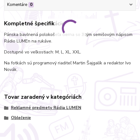
Komentáre
0
Kompletné špecifikácie
Pánska bavlnená polokošeľa čierna so žltým semišovým nápisom
Rádio LUMEn na rukáve.
Dostupné vo veľkostiach: M, L, XL, XXL.
Na fotkách sú programový riaditeľ Martin Šajgalík a redaktor Ivo
Novák.
Tovar zaradený v kategóriách
Reklamné predmety Rádia LUMEN
Oblečenie