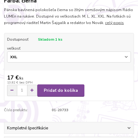
Farba: čierna
Pánska bavlnená polokošeľa čierna so žltým semišovým nápisom Rádio
LUMEn na rukáve. Dostupné vo veľkostiach: M, L, XL, XXL. Na fotkách sú
programový riaditeľ Martin Šajgalík a redaktor Ivo Novák.
celý popis
Dostupnosť
Skladom 1 ks
veľkosť
17 €
/
ks
13,82 €
bez DPH
Pridať do košíka
Číslo produktu:
01-20733
Kompletné špecifikácie