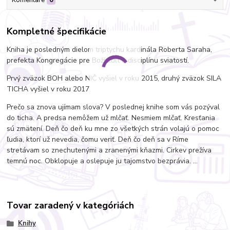
Komentáre
0
Kompletné špecifikácie
Kniha je posledným dielom triptychu kardinála Roberta Saraha,
prefekta Kongregácie pre Boží kult a disciplínu sviatostí.
Prvý zväzok BOH alebo NIČ vyšiel v roku 2015, druhý zväzok SILA
TICHA vyšiel v roku 2017.
Prečo sa znova ujímam slova? V poslednej knihe som vás pozýval
do ticha. A predsa nemôžem už mlčať. Nesmiem mlčať. Kresťania
sú zmätení. Deň čo deň ku mne zo všetkých strán volajú o pomoc
ľudia, ktorí už nevedia, čomu veriť. Deň čo deň sa v Ríme
stretávam so znechutenými a zranenými kňazmi. Cirkev prežíva
temnú noc. Obklopuje a oslepuje ju tajomstvo bezprávia. ...
Tovar zaradený v kategóriách
Knihy