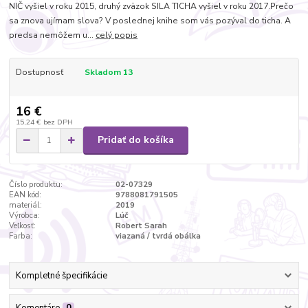
NIČ vyšiel v roku 2015, druhý zväzok SILA TICHA vyšiel v roku 2017.Prečo
sa znova ujímam slova? V poslednej knihe som vás pozýval do ticha. A
predsa nemôžem u...
celý popis
Dostupnosť
Skladom 13
16 €
15,24 €
bez DPH
Pridať do košíka
Číslo produktu:
02-07329
EAN kód:
9788081791505
materiál:
2019
Výrobca:
Lúč
Veľkosť:
Robert Sarah
Farba:
viazaná / tvrdá obálka
Kompletné špecifikácie