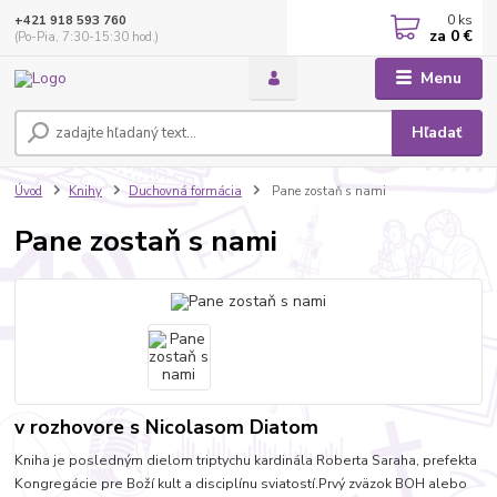
0
ks
+421 918 593 760
za
0 €
(Po-Pia, 7:30-15:30 hod.)
Menu
Hľadať
Úvod
Knihy
Duchovná formácia
Pane zostaň s nami
Pane zostaň s nami
v rozhovore s Nicolasom Diatom
Kniha je posledným dielom triptychu kardinála Roberta Saraha, prefekta
Kongregácie pre Boží kult a disciplínu sviatostí.Prvý zväzok BOH alebo