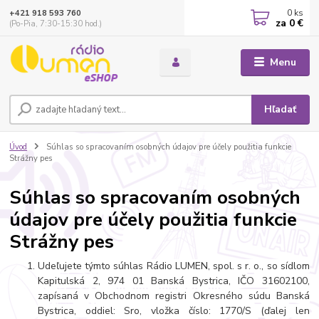
0
ks
+421 918 593 760
za
0 €
(Po-Pia, 7:30-15:30 hod.)
Menu
Hľadať
Úvod
Súhlas so spracovaním osobných údajov pre účely použitia funkcie
Strážny pes
Súhlas so spracovaním osobných
údajov pre účely použitia funkcie
Strážny pes
Udeľujete týmto súhlas Rádio LUMEN, spol. s r. o., so sídlom
Kapitulská 2, 974 01 Banská Bystrica, IČO 31602100,
zapísaná v Obchodnom registri Okresného súdu Banská
Bystrica, oddiel: Sro, vložka číslo: 1770/S (ďalej len