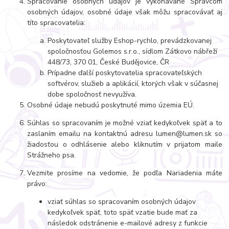
Spracovanie osobných údajov je vykonávané Správcom
osobných údajov, osobné údaje však môžu spracovávať aj
títo spracovatelia:
Poskytovateľ služby Eshop-rychlo, prevádzkovanej
spoločnosťou Golemos s.r.o., sídlom Zátkovo nábřeží
448/73, 370 01, České Budějovice, ČR
Prípadne ďalší poskytovatelia spracovateľských
softvérov, služieb a aplikácií, ktorých však v súčasnej
dobe spoločnosť nevyužíva.
Osobné údaje nebudú poskytnuté mimo územia EÚ.
Súhlas so spracovaním je možné vziať kedykoľvek späť a to
zaslaním emailu na kontaktnú adresu lumen@lumen.sk so
žiadosťou o odhlásenie alebo kliknutím v prijatom maile
Strážneho psa.
Vezmite prosíme na vedomie, že podľa Nariadenia máte
právo:
vziať súhlas so spracovaním osobných údajov
kedykoľvek späť, toto späť vzatie bude mať za
následok odstránenie e-mailové adresy z funkcie