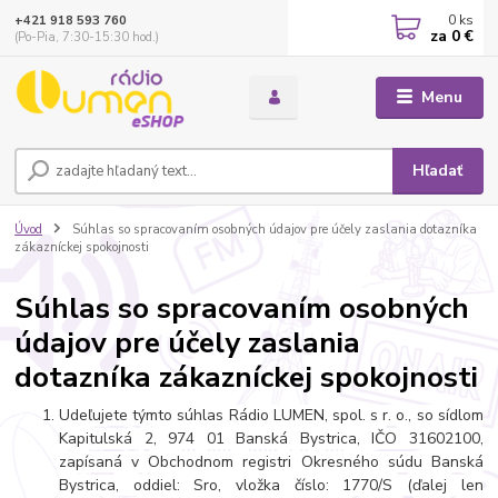
0
ks
+421 918 593 760
za
0 €
(Po-Pia, 7:30-15:30 hod.)
Menu
Hľadať
Úvod
Súhlas so spracovaním osobných údajov pre účely zaslania dotazníka
zákazníckej spokojnosti
Súhlas so spracovaním osobných
údajov pre účely zaslania
dotazníka zákazníckej spokojnosti
Udeľujete týmto súhlas Rádio LUMEN, spol. s r. o., so sídlom
Kapitulská 2, 974 01 Banská Bystrica, IČO 31602100,
zapísaná v Obchodnom registri Okresného súdu Banská
Bystrica, oddiel: Sro, vložka číslo: 1770/S (ďalej len