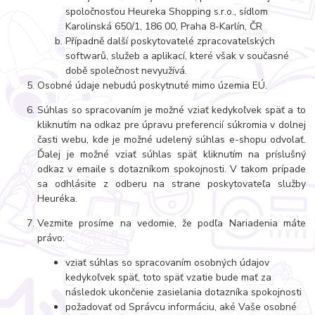
spoločnosťou Heureka Shopping s.r.o., sídlom
Karolinská 650/1, 186 00, Praha 8-Karlín, ČR
Případně další poskytovatelé zpracovatelských
softwarů, služeb a aplikací, které však v současné
době společnost nevyužívá.
Osobné údaje nebudú poskytnuté mimo územia EÚ.
Súhlas so spracovaním je možné vziať kedykoľvek späť a to
kliknutím na odkaz pre úpravu preferencií súkromia v dolnej
časti webu, kde je možné udelený súhlas e-shopu odvolať.
Ďalej je možné vziať súhlas späť kliknutím na príslušný
odkaz v emaile s dotazníkom spokojnosti. V takom prípade
sa odhlásite z odberu na strane poskytovateľa služby
Heuréka.
Vezmite prosíme na vedomie, že podľa Nariadenia máte
právo:
vziať súhlas so spracovaním osobných údajov
kedykoľvek späť, toto späť vzatie bude mať za
následok ukončenie zasielania dotazníka spokojnosti
požadovať od Správcu informáciu, aké Vaše osobné