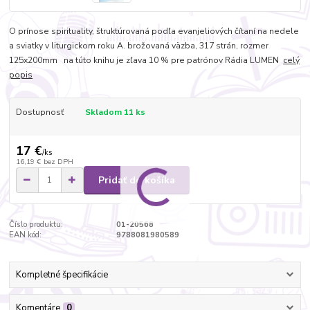
O prínose spirituality, štruktúrovaná podľa evanjeliových čítaní na nedele
a sviatky v liturgickom roku A. brožovaná väzba, 317 strán, rozmer
125x200mm na túto knihu je zľava 10 % pre patrónov Rádia LUMEN
celý
popis
Dostupnosť
Skladom 11 ks
17 €
/
ks
16,19 €
bez DPH
Pridať do košíka
Číslo produktu:
01-20568
EAN kód:
9788081980589
Kompletné špecifikácie
Komentáre
0