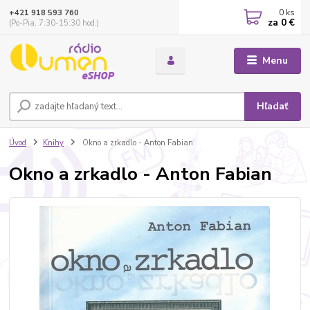
0
ks
+421 918 593 760
za
0 €
(Po-Pia, 7:30-15:30 hod.)
Menu
Hľadať
Úvod
Knihy
Okno a zrkadlo - Anton Fabian
Okno a zrkadlo - Anton Fabian