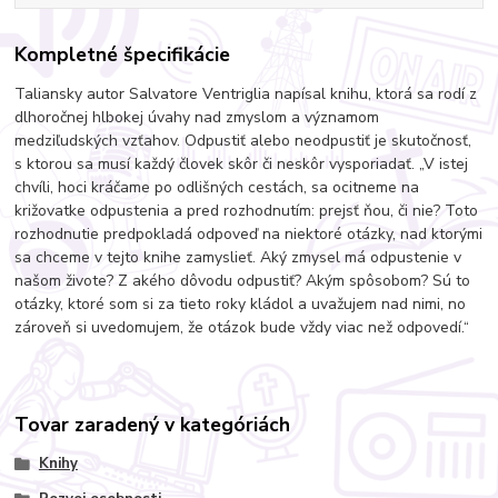
Kompletné špecifikácie
Taliansky autor Salvatore Ventriglia napísal knihu, ktorá sa rodí z
dlhoročnej hlbokej úvahy nad zmyslom a významom
medziľudských vzťahov. Odpustiť alebo neodpustiť je skutočnosť,
s ktorou sa musí každý človek skôr či neskôr vysporiadať. „V istej
chvíli, hoci kráčame po odlišných cestách, sa ocitneme na
križovatke odpustenia a pred rozhodnutím: prejsť ňou, či nie? Toto
rozhodnutie predpokladá odpoveď na niektoré otázky, nad ktorými
sa chceme v tejto knihe zamyslieť. Aký zmysel má odpustenie v
našom živote? Z akého dôvodu odpustiť? Akým spôsobom? Sú to
otázky, ktoré som si za tieto roky kládol a uvažujem nad nimi, no
zároveň si uvedomujem, že otázok bude vždy viac než odpovedí.“
Tovar zaradený v kategóriách
Knihy