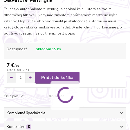
Salvatore Ventriglia
Taliansky autor Salvatore Ventriglia napísal knihu, ktorá sa rodí z
dlhoročnej hlbokej úvahy nad zmyslom a významom medziľudských
vzťahov. Odpustiť alebo neodpustiť je skutočnosť, s ktorou sa musí
každý človek skôr či neskôr vysporiadať. „V istej chvíli, hoci kráčame po
odlišných cestách, sa ocitnem...
celý popis
Dostupnosť
Skladom 15 ks
7 €
/
ks
6,67 €
bez DPH
Pridať do košíka
Číslo produktu:
02-24566
Kompletné špecifikácie
Komentáre
0