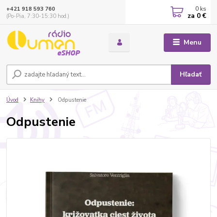
0
ks
+421 918 593 760
za
0 €
(Po-Pia, 7:30-15:30 hod.)
Menu
Hľadať
Úvod
Knihy
Odpustenie
Odpustenie