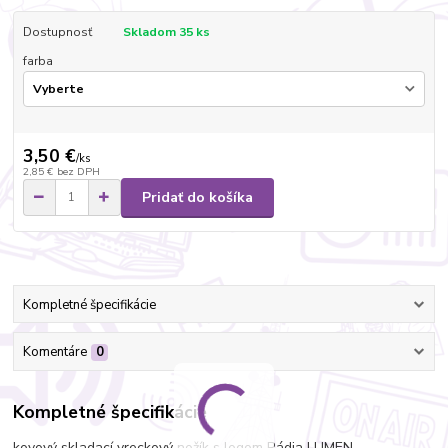
Dostupnosť
Skladom 35 ks
farba
3,50 €
/
ks
2,85 €
bez DPH
Pridať do košíka
Kompletné špecifikácie
Komentáre
0
Kompletné špecifikácie
kovový skladací vreckový nožík s logom Rádia LUMEN