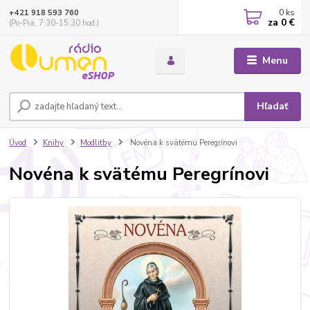
0
ks
+421 918 593 760
za
0 €
(Po-Pia, 7:30-15:30 hod.)
Menu
Hľadať
Úvod
Knihy
Modlitby
Novéna k svätému Peregrínovi
Novéna k svätému Peregrínovi