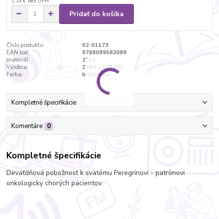
1,14 €
bez DPH
Pridať do košíka
Číslo produktu:
02-01173
EAN kód:
9788089583089
materiál:
2012
Výrobca:
ZAEX / CROMO
Farba:
brožovaná
Kompletné špecifikácie
Komentáre
0
Kompletné špecifikácie
Deväťdňová pobožnosť k svätému Peregrínovi - patrónovi
onkologicky chorých pacientov.