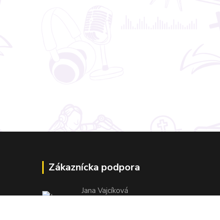
Zákaznícka podpora
Jana Vajcíková
+421 918 593 760
(Po-Pia, 7:30-15:30 hod.)