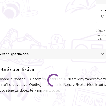
1,
1,14
Číslo p
materiá
Farba:
etné špecifikácie
tné špecifikácie
ovanejší svätec 20. storočia Páter Pio z Pietrelciny zanecháva
 naňho odvoláva. Obdivujeme konanie Boha v živote tých, ktorí sú
ovažuje za dôležité v našom živote.