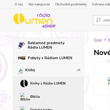
O nás
Ako nakupovať
Obchodné podmienky
Ochrana súk
Úvod
K
Reklamné predmety
Rádia LUMEN
Nové
Pobyty s Rádiom LUMEN
Knihy
Knihy z Rádia LUMEN
Biblia
Detské knihy