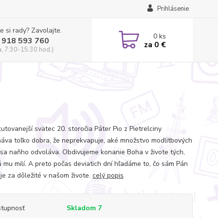
Prihlásenie
e si rady? Zavolajte.
0
ks
 918 593 760
za
0 €
a, 7:30-15:30 hod.)
utovanejší svätec 20. storočia Páter Pio z Pietrelciny
áva toľko dobra, že neprekvapuje, aké množstvo modlitbových
 sa naňho odvoláva. Obdivujeme konanie Boha v živote tých,
sú mu milí. A preto počas deviatich dní hľadáme to, čo sám Pán
je za dôležité v našom živote.
celý popis
tupnosť
Skladom 7