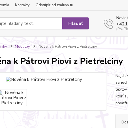
romia
Kontakty
Odstúpiť od zmluvy tu
Neviet
Hľadať
+421
(Po-Pi
nihy
Modlitby
Novéna k Pátrovi Piovi z Pietrelciny
na k Pátrovi Piovi z Pietrelciny
Najdisk
zanech
textov
ktorí 
považu
Dos