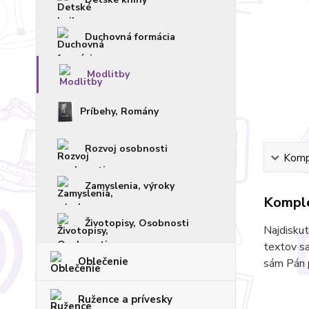
Duchovná formácia
Modlitby
Príbehy, Romány
Rozvoj osobnosti
Kompl
Zamyslenia, výroky
Komple
Životopisy, Osobnosti
Najdiskut
textov sa
Oblečenie
sám Pán p
Ružence a prívesky