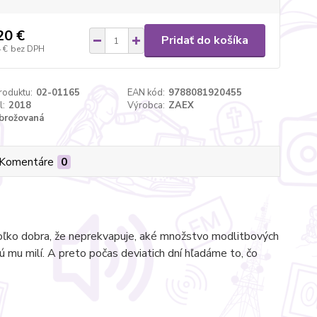
20 €
Pridať do košíka
 €
bez DPH
roduktu:
02-01165
EAN kód:
9788081920455
l:
2018
Výrobca:
ZAEX
brožovaná
Komentáre
0
 toľko dobra, že neprekvapuje, aké množstvo modlitbových
 mu milí. A preto počas deviatich dní hľadáme to, čo