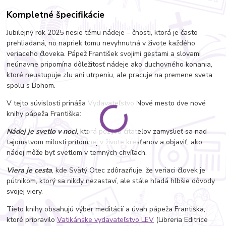
Kompletné špecifikácie
Jubilejný rok 2025 nesie tému nádeje – čnosti, ktorá je často
prehliadaná, no napriek tomu nevyhnutná v živote každého
veriaceho človeka. Pápež František svojimi gestami a slovami
neúnavne pripomína dôležitosť nádeje ako duchovného konania,
ktoré neustupuje zlu ani utrpeniu, ale pracuje na premene sveta
spolu s Bohom.
V tejto súvislosti prináša Vydavateľstvo Nové mesto dve nové
knihy pápeža Františka:
Nádej je svetlo v noci
, ktorá pozýva čitateľov zamyslieť sa nad
tajomstvom milosti prítomnej v živote kresťanov a objaviť, ako
nádej môže byť svetlom v temných chvíľach.
Viera je cesta
, kde Svätý Otec zdôrazňuje, že veriaci človek je
pútnikom, ktorý sa nikdy nezastaví, ale stále hľadá hlbšie dôvody
svojej viery.
Tieto knihy obsahujú výber meditácií a úvah pápeža Františka,
ktoré pripravilo
Vatikánske vydavateľstvo LEV
(Libreria Editrice