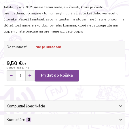
Jubilejný rok 2025 nesie tému nádeje – čnosti, ktorá je často
prehliadaná, no napriek tomu nevyhnutná v živote každého veriaceho
človeka. Pápež František svojimi gestami a slovami neúnavne pripomína
dôležitosť nádeje ako duchovného konania, ktoré neustupuje zlu ani
utrpeniu, ale pracuje na premene s...
celý popis
Dostupnosť
Nie je skladom
9,50 €
/
ks
9,05 €
bez DPH
Pridať do košíka
Kompletné špecifikácie
Komentáre
0