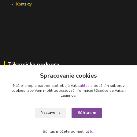
Kontakty
Zákaznícka podpora
Spracovanie cookies
Jana Vajcíková
+421 918 593 760
Náš e-shop a partneri potrebujú Váš
súhlas
s použitím súborov
(Po-Pia, 7:30-15:30 hod.)
cookies, aby Vám mohli zobrazovať informácie týkajúce sa Vašich
záujmov.
vajcikova@lumen.sk
Súhlasím
Nastavenia
Súhlas môžete odmietnuť
tu
.
Vytvorené na
Eshop-rychlo.sk