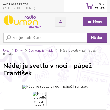
0
ks
+421 918 593 760
za
0 €
(Po-Pia, 7:30-15:30 hod.)
Menu
Hľadať
Úvod
Knihy
Duchovná formácia
Nádej je svetlo v noci - pápež
František
Nádej je svetlo v noci - pápež
František