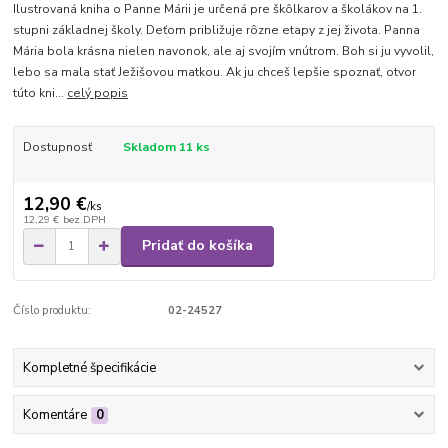
Ilustrovaná kniha o Panne Márii je určená pre škôlkarov a školákov na 1.
stupni základnej školy. Deťom približuje rôzne etapy z jej života. Panna
Mária bola krásna nielen navonok, ale aj svojím vnútrom. Boh si ju vyvolil,
lebo sa mala stať Ježišovou matkou. Ak ju chceš lepšie spoznať, otvor
túto kni...
celý popis
Dostupnosť
Skladom 11 ks
12,90 €
/
ks
12,29 €
bez DPH
Pridať do košíka
Číslo produktu:
02-24527
Kompletné špecifikácie
Komentáre
0