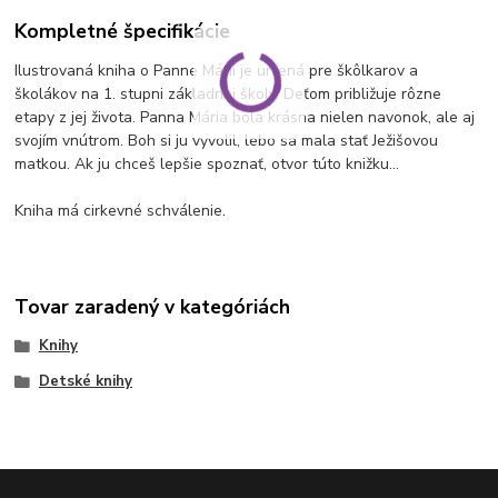
Kompletné špecifikácie
Ilustrovaná kniha o Panne Márii je určená pre škôlkarov a
školákov na 1. stupni základnej školy. Deťom približuje rôzne
etapy z jej života. Panna Mária bola krásna nielen navonok, ale aj
svojím vnútrom. Boh si ju vyvolil, lebo sa mala stať Ježišovou
matkou. Ak ju chceš lepšie spoznať, otvor túto knižku…
Kniha má cirkevné schválenie.
Tovar zaradený v kategóriách
Knihy
Detské knihy