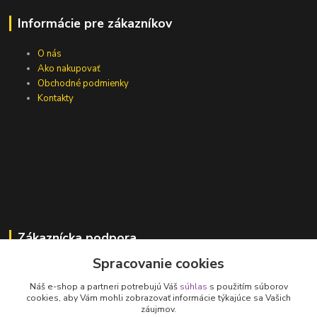
Informácie pre zákazníkov
O nás
Ako nakupovať
Obchodné podmienky
Kontakty
Zákaznícka podpora
Spracovanie cookies
Jana Vajcíková
+421 918 593 760
Náš e-shop a partneri potrebujú Váš
súhlas
s použitím súborov
(Po-Pia, 7:30-15:30 hod.)
cookies, aby Vám mohli zobrazovať informácie týkajúce sa Vašich
záujmov.