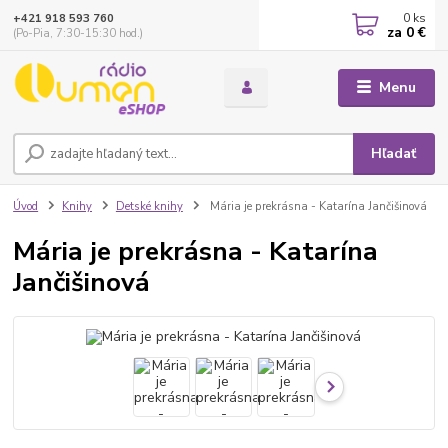
0
ks
+421 918 593 760
za
0 €
(Po-Pia, 7:30-15:30 hod.)
Menu
Hľadať
Úvod
Knihy
Detské knihy
Mária je prekrásna - Katarína Jančišinová
Mária je prekrásna - Katarína
Jančišinová