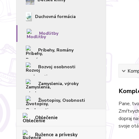
Duchovná formácia
Modlitby
Príbehy, Romány
Rozvoj osobnosti
Kompl
Zamyslenia, výroky
Komple
Životopisy, Osobnosti
Pane, tvo
Zmŕtvychv
Oblečenie
dopraj na
svoje otáz
Ružence a prívesky