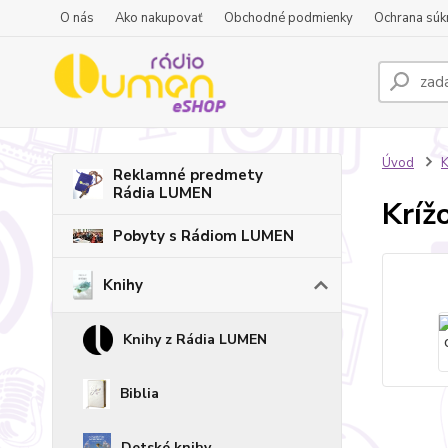
O nás
Ako nakupovať
Obchodné podmienky
Ochrana súk
Úvod
K
Reklamné predmety
Rádia LUMEN
Kríž
Pobyty s Rádiom LUMEN
Knihy
Knihy z Rádia LUMEN
Biblia
Detské knihy