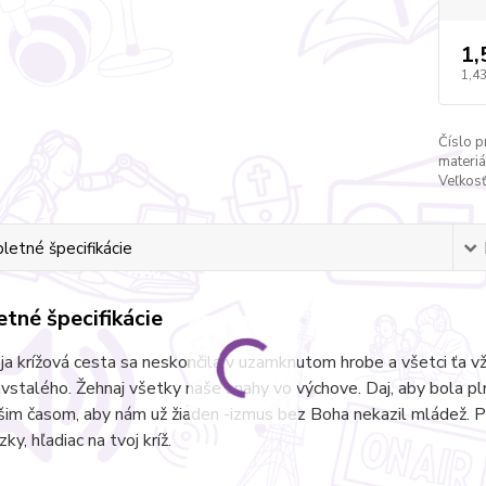
1,
1,43
Číslo p
materiá
Veľkosť
etné špecifikácie
tné špecifikácie
ja krížová cesta sa neskončila v uzamknutom hrobe a všetci ťa vž
stalého. Žehnaj všetky naše snahy vo výchove. Daj, aby bola plná
šim časom, aby nám už žiaden -izmus bez Boha nekazil mládež. 
ky, hľadiac na tvoj kríž.