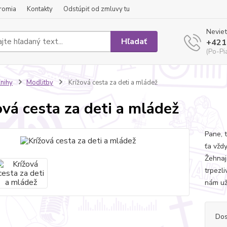
romia
Kontakty
Odstúpiť od zmluvy tu
Neviet
Hľadať
+421
(Po-Pi
nihy
Modlitby
Krížová cesta za deti a mládež
ová cesta za deti a mládež
Pane, 
ťa vžd
Žehnaj
trpezl
nám už
Dos