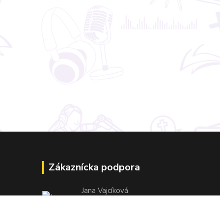
Zákaznícka podpora
Jana Vajcíková
+421 918 593 760
(Po-Pia, 7:30-15:30 hod.)