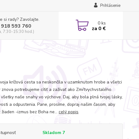
Prihlásenie
e si rady? Zavolajte.
0
ks
 918 593 760
za
0 €
a, 7:30-15:30 hod.)
tvoja krížová cesta sa neskončila v uzamknutom hrobe a všetci
y znova potrebujeme cítiť a zažívať ako Zmŕtvychvstalého.
 všetky naše snahy vo výchove. Daj, aby bola plná tvojej lásky,
ivosti a odpustenia. Pane, prosíme, dopraj našim časom, aby
 žiaden -izmus bez Boha ne...
celý popis
tupnosť
Skladom 7