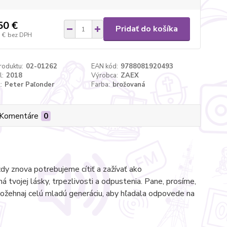
50 €
Pridať do košíka
 €
bez DPH
roduktu:
02-01262
EAN kód:
9788081920493
l:
2018
Výrobca:
ZAEX
:
Peter Paľonder
Farba:
brožovaná
Komentáre
0
dy znova potrebujeme cítiť a zažívať ako
 tvojej lásky, trpezlivosti a odpustenia. Pane, prosíme,
Požehnaj celú mladú generáciu, aby hľadala odpovede na