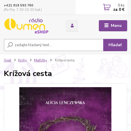
0
ks
+421 918 593 760
za
0 €
(Po-Pia, 7:30-15:30 hod.)
Menu
Hľadať
Úvod
Knihy
Modlitby
Krížová cesta
Krížová cesta