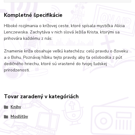
Kompletné špecifikácie
Hlboké rozjímania o krížovej ceste, ktoré spísala mystička Alícia
Lenczewska. Zachytáva v nich slová Ježiša Krista, ktorými sa
prihovára každému z nás:
Znamenie kríža obsahuje veľkú katechézu: celú pravdu o človeku
a o Bohu. Poznávaj hĺbku tejto pravdy, aby ťa oslobodila z pút
dedičného hriechu, ktoré sú vrastené do tvojej ľudskej
prirodzenosti.
Tovar zaradený v kategóriách
Knihy
Modlitby