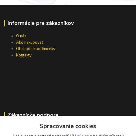
Informácie pre zákazníkov
O nás
Ako nakupovať
Obchodné podmienky
Kontakty
Zákaznícka podpora
Spracovanie cookies
Jana Vajcíková
+421 918 593 760