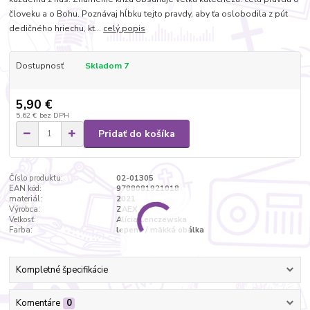
človeku a o Bohu. Poznávaj hĺbku tejto pravdy, aby ťa oslobodila z pút
dedičného hriechu, kt...
celý popis
Dostupnosť
Skladom 7
5,90 €
5,62 €
bez DPH
Pridať do košíka
Číslo produktu:
02-01305
EAN kód:
9788081921018
materiál:
2021
Výrobca:
ZAEX
Veľkosť:
Alícia Lenczewska
Farba:
lepená / mäkká obálka
Kompletné špecifikácie
Komentáre
0