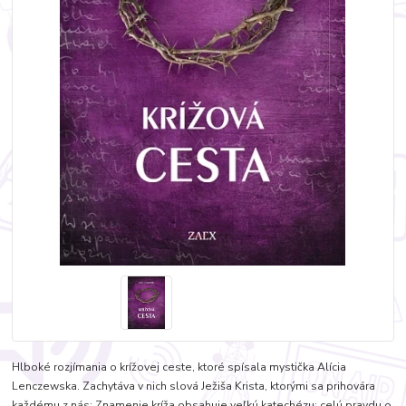
Hlboké rozjímania o krížovej ceste, ktoré spísala mystička Alícia
Lenczewska. Zachytáva v nich slová Ježiša Krista, ktorými sa prihovára
každému z nás: Znamenie kríža obsahuje veľkú katechézu: celú pravdu o