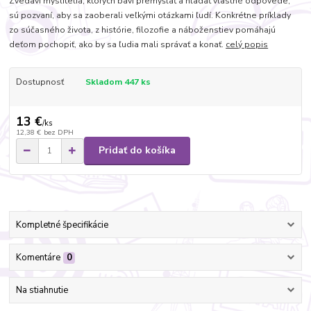
Zvedaví myslitelia, ktorých baví premýšľať a hľadať vlastné odpovede,
sú pozvaní, aby sa zaoberali veľkými otázkami ľudí. Konkrétne príklady
zo súčasného života, z histórie, filozofie a náboženstiev pomáhajú
deťom pochopiť, ako by sa ľudia mali správať a konať.
celý popis
Dostupnosť
Skladom 447 ks
13 €
/
ks
12,38 €
bez DPH
Pridať do košíka
Kompletné špecifikácie
Komentáre
0
Na stiahnutie