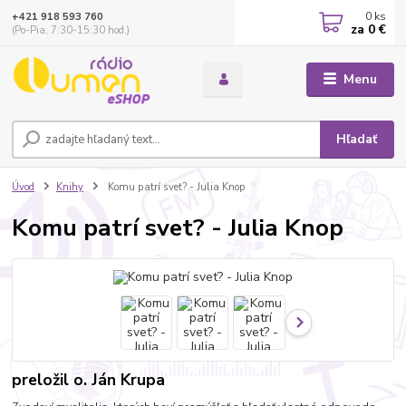
0
ks
+421 918 593 760
za
0 €
(Po-Pia, 7:30-15:30 hod.)
Menu
Hľadať
Úvod
Knihy
Komu patrí svet? - Julia Knop
Komu patrí svet? - Julia Knop
preložil o. Ján Krupa