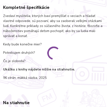
Kompletné špecifikácie
Zvedaví myslitelia, ktorých baví premýšľať o veciach a hľadať
vlastné odpovede, sú pozvaní, aby sa zaoberali veľkými otázkami
ľudí. Konkrétne príklady zo súčasného života, z histórie, filozofie a
náboženstiev pomáhajú deťom pochopiť, ako by sa ľudia mali
správať a konať.
Kedy bude konečne mier?
Potrebujem druhých?
Čo je sloboda?
Ukážku z knihy nájdete nižšie na stiahnutie.
96 strán, mäkká väzba, 2025
Na stiahnutie