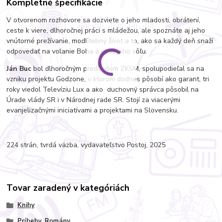
Kompletné špecifikácie
V otvorenom rozhovore sa dozviete o jeho mladosti, obrátení,
ceste k viere, dlhoročnej práci s mládežou, ale spoznáte aj jeho
vnútorné prežívanie, modlitebný život a to, ako sa každý deň snaží
odpovedať na volanie Boha a plniť jeho vôľu.
Ján Buc
bol dlhoročným predsedom ZKSM, spolupodieľal sa na
vzniku projektu Godzone, v ktorom dodnes pôsobí ako garant, tri
roky viedol Televíziu Lux a ako duchovný správca pôsobil na
Úrade vlády SR i v Národnej rade SR. Stojí za viacerými
evanjelizačnými iniciatívami a projektami na Slovensku.
224 strán, tvrdá väzba, vydavateľstvo Postoj, 2025
Tovar zaradený v kategóriách
Knihy
Príbehy, Romány