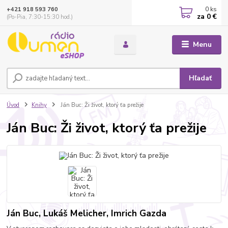
0
ks
+421 918 593 760
za
0 €
(Po-Pia, 7:30-15:30 hod.)
Menu
Hľadať
Úvod
Knihy
Ján Buc: Ži život, ktorý ťa prežije
Ján Buc: Ži život, ktorý ťa prežije
Ján Buc, Lukáš Melicher, Imrich Gazda