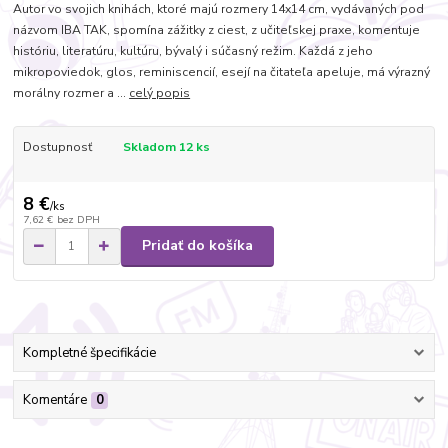
Autor vo svojich knihách, ktoré majú rozmery 14x14 cm, vydávaných pod
názvom IBA TAK, spomína zážitky z ciest, z učiteľskej praxe, komentuje
históriu, literatúru, kultúru, bývalý i súčasný režim. Každá z jeho
mikropoviedok, glos, reminiscencií, esejí na čitateľa apeluje, má výrazný
morálny rozmer a ...
celý popis
Dostupnosť
Skladom 12 ks
8 €
/
ks
7,62 €
bez DPH
Pridať do košíka
Kompletné špecifikácie
Komentáre
0