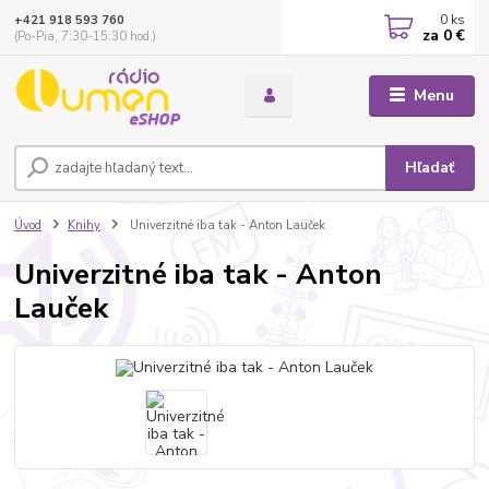
0
ks
+421 918 593 760
za
0 €
(Po-Pia, 7:30-15:30 hod.)
Menu
Hľadať
Úvod
Knihy
Univerzitné iba tak - Anton Lauček
Univerzitné iba tak - Anton
Lauček