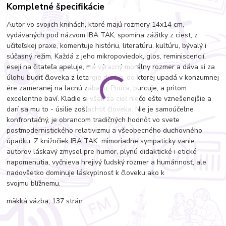
Kompletné špecifikácie
Autor vo svojich knihách, ktoré majú rozmery 14x14 cm,
vydávaných pod názvom IBA TAK, spomína zážitky z ciest, z
učiteľskej praxe, komentuje históriu, literatúru, kultúru, bývalý i
súčasný režim. Každá z jeho mikropoviedok, glos, reminiscencií,
esejí na čitateľa apeluje, má výrazný morálny rozmer a dáva si za
úlohu budiť človeka z letargie ducha, do ktorej upadá v konzumnej
ére zameranej na lacnú zábavu..Poúča, burcuje, a pritom
excelentne baví. Kladie si však za cieľ niečo ešte vznešenejšie a
darí sa mu to - úsilie zošľachtiť človeka. Nie je samoúčelne
konfrontačný, je obrancom tradičných hodnôt vo svete
postmodernistického relativizmu a všeobecného duchovného
úpadku. Z knižočiek IBA TAK mimoriadne sympaticky vanie
autorov láskavý zmysel pre humor, plynú didaktické i etické
napomenutia, vyčnieva hrejivý ľudský rozmer a humánnosť, ale
nadovšetko dominuje láskyplnosť k človeku ako k
svojmu blížnemu.
mäkká väzba, 137 strán