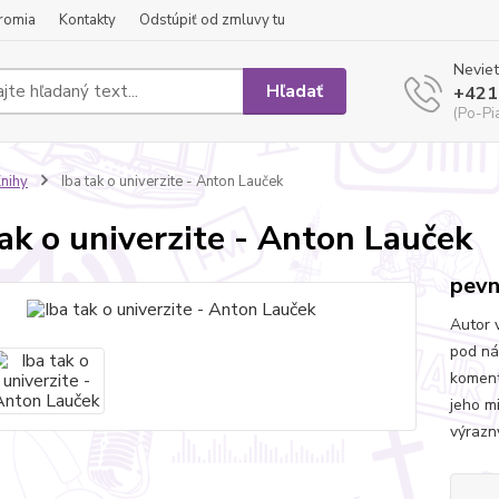
romia
Kontakty
Odstúpiť od zmluvy tu
Neviet
Hľadať
+421
(Po-Pi
nihy
Iba tak o univerzite - Anton Lauček
tak o univerzite - Anton Lauček
pevn
Autor 
pod ná
komentu
jeho mi
výrazn