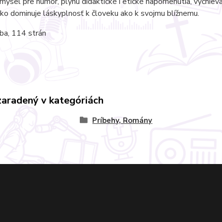
mysel pre humor, plynú didaktické i etické napomenutia, vyčnieva
o dominuje láskyplnosť k človeku ako k svojmu blížnemu.
ba, 114 strán
zaradený v kategóriách
Príbehy, Romány