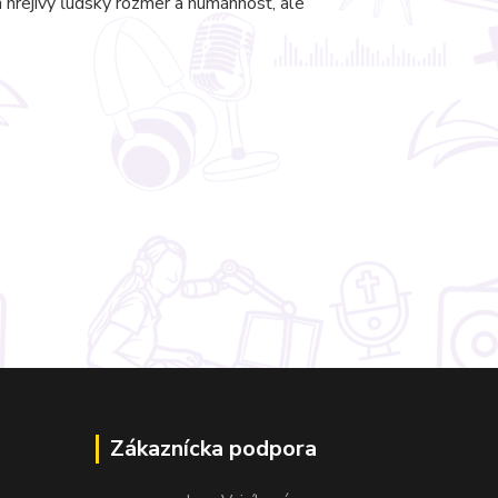
 hrejivý ľudský rozmer a humánnosť, ale
Zákaznícka podpora