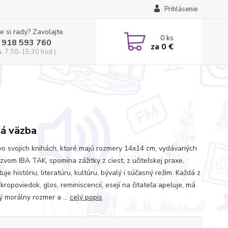
Prihlásenie
e si rady? Zavolajte.
0
ks
 918 593 760
za
0 €
a, 7:30-15:30 hod.)
á väzba
vo svojich knihách, ktoré majú rozmery 14x14 cm, vydávaných
zvom IBA TAK, spomína zážitky z ciest, z učiteľskej praxe,
je históriu, literatúru, kultúru, bývalý i súčasný režim. Každá z
kropoviedok, glos, reminiscencií, esejí na čitateľa apeluje, má
ý morálny rozmer a ...
celý popis