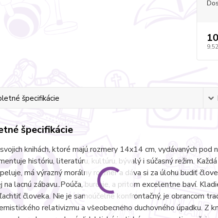
Dos
10
9,52
etné špecifikácie
tné špecifikácie
svojich knihách, ktoré majú rozmery 14x14 cm, vydávaných pod n
mentuje históriu, literatúru, kultúru, bývalý i súčasný režim. Každá
apeluje, má výrazný morálny rozmer a dáva si za úlohu budiť člov
 na lacnú zábavu..Poúča, burcuje, a pritom excelentne baví. Kladie
šľachtiť človeka. Nie je samoúčelne konfrontačný, je obrancom tr
rnistického relativizmu a všeobecného duchovného úpadku. Z k