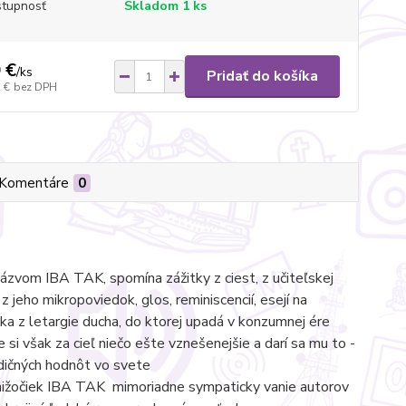
tupnosť
Skladom 1 ks
 €
/
ks
Pridať do košíka
 €
bez DPH
Komentáre
0
ázvom IBA TAK, spomína zážitky z ciest, z učiteľskej
 z jeho mikropoviedok, glos, reminiscencií, esejí na
eka z letargie ducha, do ktorej upadá v konzumnej ére
 si však za cieľ niečo ešte vznešenejšie a darí sa mu to -
adičných hodnôt vo svete
nižočiek IBA TAK mimoriadne sympaticky vanie autorov