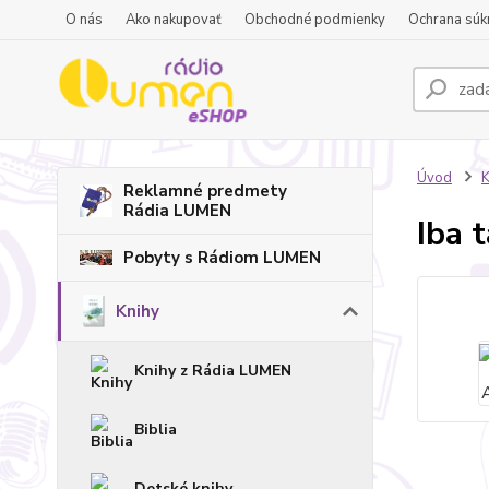
O nás
Ako nakupovať
Obchodné podmienky
Ochrana súk
Úvod
K
Reklamné predmety
Rádia LUMEN
Iba 
Pobyty s Rádiom LUMEN
Knihy
Knihy z Rádia LUMEN
Biblia
Detské knihy