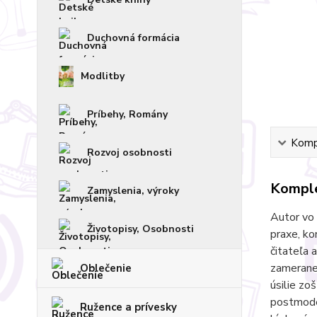
Duchovná formácia
Modlitby
Príbehy, Romány
Kompl
Rozvoj osobnosti
Komple
Zamyslenia, výroky
Autor vo 
Životopisy, Osobnosti
praxe, ko
čitateľa 
zameranej
Oblečenie
úsilie zo
postmode
Ružence a prívesky