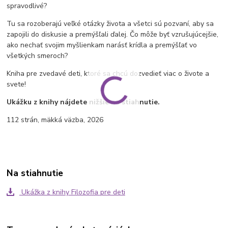
spravodlivé?
Tu sa rozoberajú veľké otázky života a všetci sú pozvaní, aby sa
zapojili do diskusie a premýšľali ďalej. Čo môže byť vzrušujúcejšie,
ako nechať svojim myšlienkam narásť krídla a premýšľať vo
všetkých smeroch?
Kniha pre zvedavé deti, ktoré sa chcú dozvedieť viac o živote a
svete!
Ukážku z knihy nájdete nižšie na stiahnutie.
112 strán, mäkká väzba, 2026
Na stiahnutie
Ukážka z knihy Filozofia pre deti