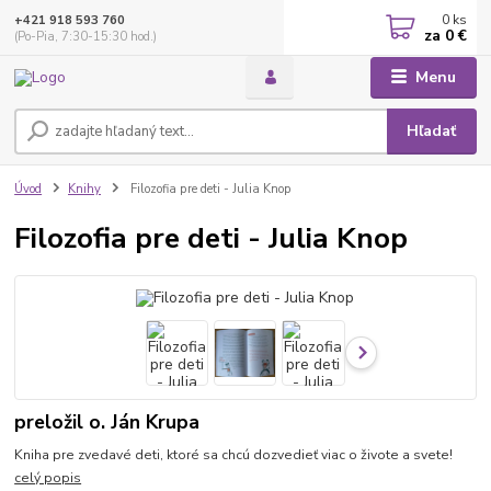
0
ks
+421 918 593 760
za
0 €
(Po-Pia, 7:30-15:30 hod.)
Menu
Hľadať
Úvod
Knihy
Filozofia pre deti - Julia Knop
Filozofia pre deti - Julia Knop
preložil o. Ján Krupa
Kniha pre zvedavé deti, ktoré sa chcú dozvedieť viac o živote a svete!
celý popis