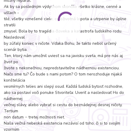
možný reparát.
Ak by sa posledným výdychom skončilo všetko krásne, cenné a
ušľach -
tilé, všetky vznešené ciele, celoživotná lopota a utrpenie by úplne
stratili
zmysel. Bola by to tragédia človeka a katastrofa ľudského rodu.
Nasledoval
by zúfalý koniec v ničote. Vďaka Bohu, že takto nebol určený
scenár bytia.
Ten, ktorý nám umožnil uviesť sa na javisku sveta, má pre nás aj
život po
živote s nekonečnou, nepredstaviteľne nádhernou existenciou.
Načo sme tu? Čo bude s nami potom? O tom nerozhoduje nijaká
konštelácia
vesmírnych telies ani slepý osud. Každá ľudská bytosť rozhodne,
ako sa postaví voči ponuke Stvoriteľa: Uveriť a nasledovať Ho do
nádhernej
večnej slávy, alebo vybrať si cestu do beznádejnej desnej ničoty.
Tertium
non datum − tretej možnosti niet.
Naša večná nebeská existencia nezávisí od toho, či si to svojím
vzorným