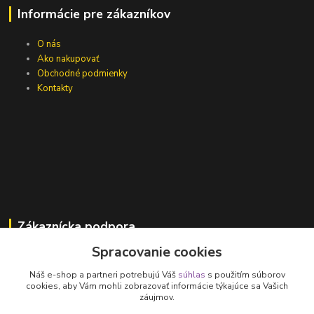
Informácie pre zákazníkov
O nás
Ako nakupovať
Obchodné podmienky
Kontakty
Zákaznícka podpora
Spracovanie cookies
Jana Vajcíková
+421 918 593 760
Náš e-shop a partneri potrebujú Váš
súhlas
s použitím súborov
(Po-Pia, 7:30-15:30 hod.)
cookies, aby Vám mohli zobrazovať informácie týkajúce sa Vašich
záujmov.
vajcikova@lumen.sk