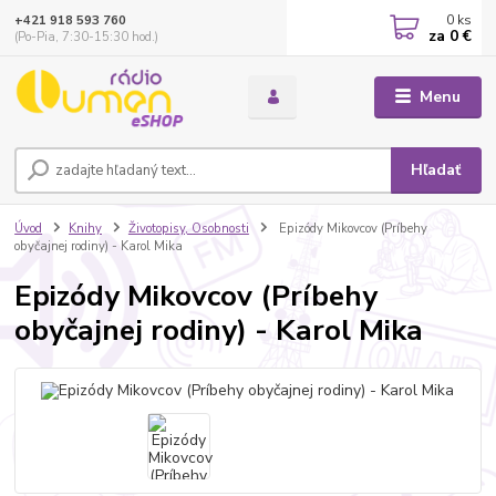
0
ks
+421 918 593 760
za
0 €
(Po-Pia, 7:30-15:30 hod.)
Menu
Hľadať
Úvod
Knihy
Životopisy, Osobnosti
Epizódy Mikovcov (Príbehy
obyčajnej rodiny) - Karol Mika
Epizódy Mikovcov (Príbehy
obyčajnej rodiny) - Karol Mika