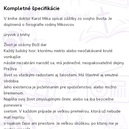
Kompletné špecifikácie
V knihe doktor Karol Mika opísal zážitky zo svojho života. Je
doplnená o forografie rodiny Mikovcov.
úryvok z knihy:
Život je vzácny Boží dar
Každý ľudský tvor, ktorému niekto alebo neočakávané kruté
vonkajšie
násilie nezabráni narodiť sa, má jedinečné, neopakovateľné dejiny.
Prežíva
život so všetkými radosťami aj žalosťami. Má šťastné aj smutné
obdobia.
Jeho existencia je požehnaním pre spoločenstvo, alebo možno
bremenom.
Napĺňa svoj život zmysluplnými činmi, alebo sa iba bezcieľne
poneviera
svetom. V každom prípade je veľkou premiérou, ktorá už nebude
mať reprízu
v nijakom čase ani priestore. Je veľkou skúškou, po ktorej nie je