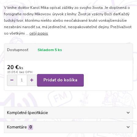
V knihe doktor Karol Mika opísal zážitky zo svojho života. Je doplnená o
forografie rodiny Mikovcov. úryvok z knihy: Život je vzácny Boží darKaždý
ľudský tvor, ktorému niekto alebo neočakávané kruté vonkajšienásilie
nezabráni narodiť sa, má jedinečné, neopakovateľné dejiny. Prežívaživot
so všetkými ...
celý popis
Dostupnosť
Skladom 5 ks
20 €
/
ks
19,05 €
bez DPH
Pridať do košíka
Kompletné špecifikácie
Komentáre
0