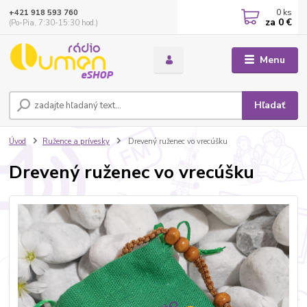
0
ks
+421 918 593 760
za
0 €
(Po-Pia, 7:30-15:30 hod.)
Menu
Hľadať
Úvod
Ružence a prívesky
Drevený ruženec vo vrecúšku
Drevený ruženec vo vrecúšku