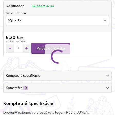
Dostupnosť
Skladom 37 ks
farba ruženca
5,20 €
/
ks
4,23 €
bez DPH
Pridať do košíka
Kompletné špecifikácie
Komentáre
0
Kompletné špecifikácie
Drevený ruženec vo vrecúšku s logom Rádia LUMEN.