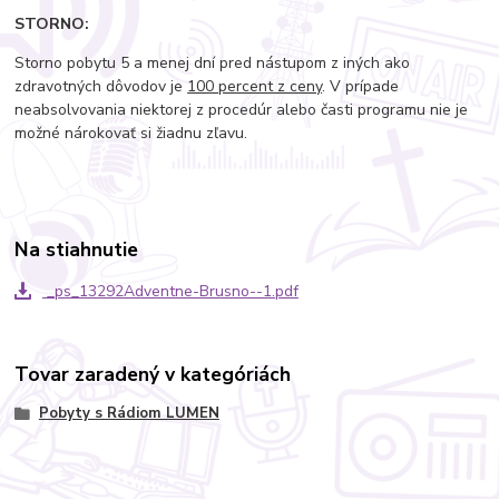
STORNO:
Storno pobytu 5 a menej dní pred nástupom z iných ako
zdravotných dôvodov je
100 percent z ceny
. V prípade
neabsolvovania niektorej z procedúr alebo časti programu nie je
možné nárokovať si žiadnu zľavu.
Na stiahnutie
_ps_13292Adventne-Brusno--1.pdf
Tovar zaradený v kategóriách
Pobyty s Rádiom LUMEN