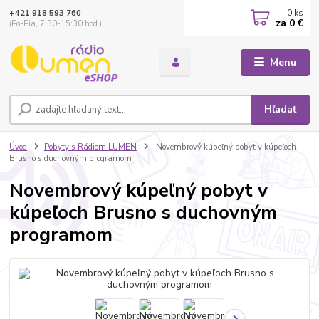
0
ks
+421 918 593 760
za
0 €
(Po-Pia, 7:30-15:30 hod.)
Menu
Hľadať
Úvod
Pobyty s Rádiom LUMEN
Novembrový kúpeľný pobyt v kúpeľoch
Brusno s duchovným programom
Novembrový kúpeľný pobyt v
kúpeľoch Brusno s duchovným
programom