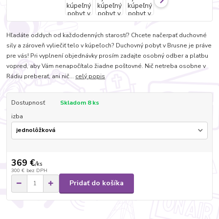
Hľadáte oddych od každodenných starostí? Chcete načerpať duchovné
sily a zároveň vyliečiť telo v kúpeľoch? Duchovný pobyt v Brusne je práve
pre vás! Pri vyplnení objednávky prosím zadajte osobný odber a platbu
vopred, aby Vám nenapočítalo žiadne poštovné. Nič netreba osobne v
Rádiu preberať, ani nič...
celý popis
Dostupnosť
Skladom 8 ks
izba
369 €
/
ks
300 €
bez DPH
Pridať do košíka