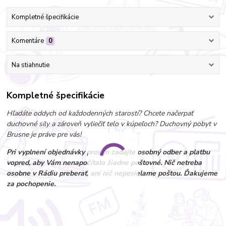
Kompletné špecifikácie
Komentáre
0
Na stiahnutie
Kompletné špecifikácie
Hľadáte oddych od každodenných starostí? Chcete načerpať
duchovné sily a zároveň vyliečiť telo v kúpeľoch? Duchovný pobyt v
Brusne je práve pre vás!
Pri vyplnení objednávky prosím zadajte osobný odber a platbu
vopred, aby Vám nenapočítalo žiadne poštovné. Nič netreba
osobne v Rádiu preberať, ani nič neposielame poštou. Ďakujeme
za pochopenie.